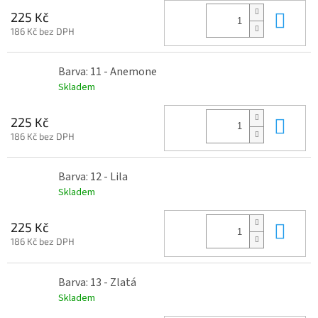
Do 
225 Kč
186 Kč bez DPH
Barva: 11 - Anemone
Skladem
Do 
225 Kč
186 Kč bez DPH
Barva: 12 - Lila
Skladem
Do 
225 Kč
186 Kč bez DPH
Barva: 13 - Zlatá
Skladem