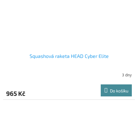
Squashová raketa HEAD Cyber Elite
3 dny
Do košíku
965 Kč