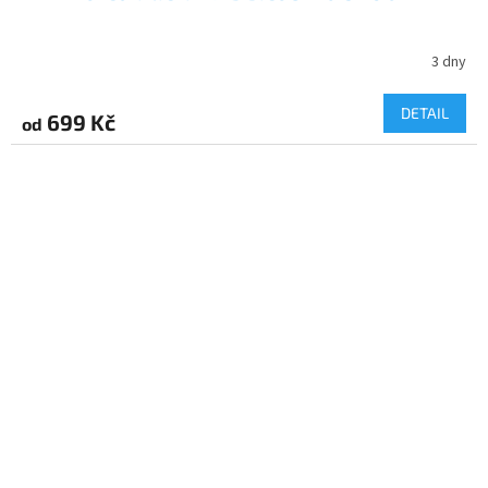
3 dny
DETAIL
699 Kč
od