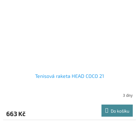
Tenisová raketa HEAD COCO 21
3 dny
Do košíku
663 Kč