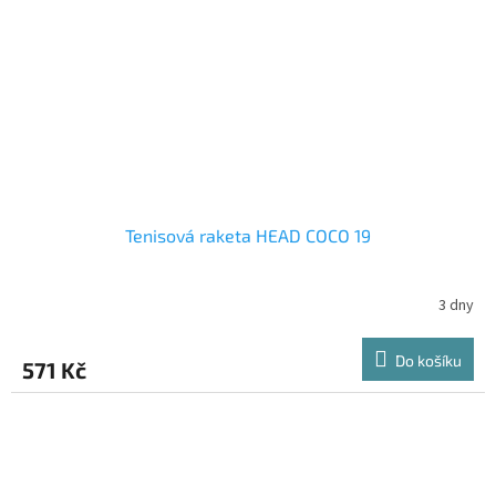
Tenisová raketa HEAD COCO 19
3 dny
Do košíku
571 Kč