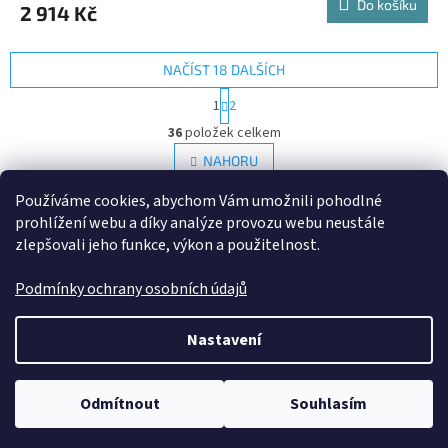
Do košíku
2 914 Kč
NAČÍST 18 DALŠÍCH
S
1
2
t
O
r
36
položek celkem
v
á
l
NAHORU
n
á
k
d
o
Používáme cookies, abychom Vám umožnili pohodlné
v
Z
a
prohlížení webu a díky analýze provozu webu neustále
á
c
á
zlepšovali jeho funkce, výkon a použitelnost.
n
í
p
í
p
a
Podmínky ochrany osobních údajů
r
t
v
í
Vytvořil Shoptet
k
Nastavení
y
v
Copyright 2026
SaSynShop.cz
. Všechna práva vyhrazena.
Upravit
ý
Odmítnout
Souhlasím
nastavení cookies
p
i
s