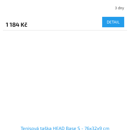
3 dny
DETAIL
1 184 Kč
Tenisová taška HEAD Base S - 76x32x9 cm