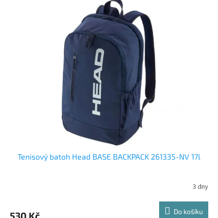
Tenisový batoh Head BASE BACKPACK 261335-NV 17l
3 dny
Do košíku
530 Kč