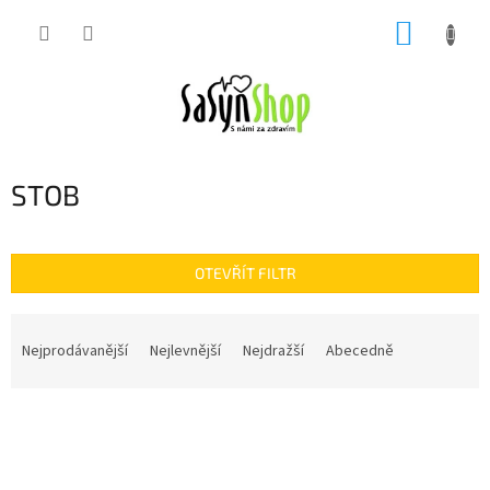
Přejít
NÁKUP
na
obsah
KOŠÍK
STOB
OTEVŘÍT FILTR
Ř
a
Nejprodávanější
Nejlevnější
Nejdražší
Abecedně
z
e
V
n
ý
í
p
p