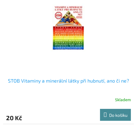
i
r
s
o
p
d
r
u
o
k
d
t
u
ů
k
t
ů
STOB Vitaminy a minerální látky při hubnutí, ano či ne?
Skladem
Do košíku
20 Kč