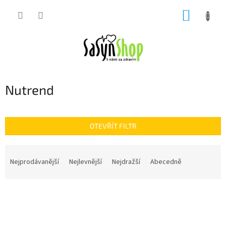
Přejít
NÁKUP
na
obsah
KOŠÍK
Nutrend
OTEVŘÍT FILTR
Ř
a
Nejprodávanější
Nejlevnější
Nejdražší
Abecedně
z
e
V
n
ý
í
p
p