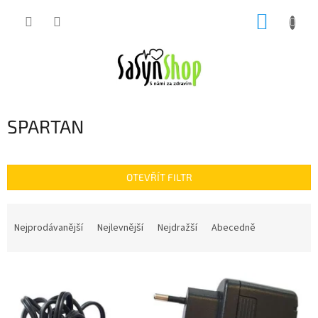
Přejít
NÁKUP
na
obsah
KOŠÍK
SPARTAN
OTEVŘÍT FILTR
Ř
a
Nejprodávanější
Nejlevnější
Nejdražší
Abecedně
z
e
V
n
ý
í
p
p