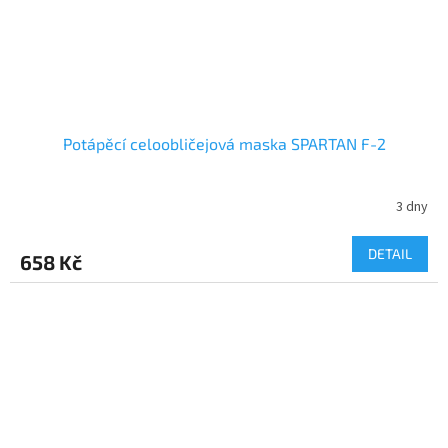
Potápěcí celoobličejová maska SPARTAN F-2
3 dny
DETAIL
658 Kč