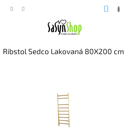
Přejít
NÁKUP
na
obsah
KOŠÍK
Ribstol Sedco Lakovaná 80X200 cm