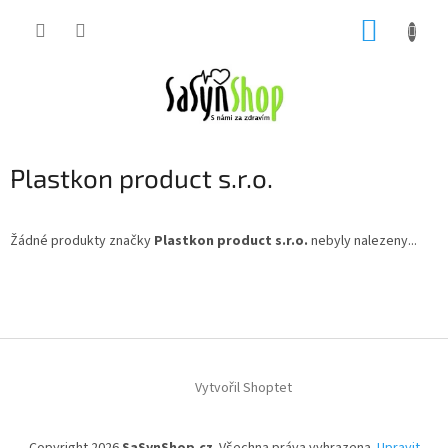
Přejít
NÁKUP
na
obsah
KOŠÍK
Plastkon product s.r.o.
Žádné produkty značky
Plastkon product s.r.o.
nebyly nalezeny...
Z
á
p
a
t
í
Vytvořil Shoptet