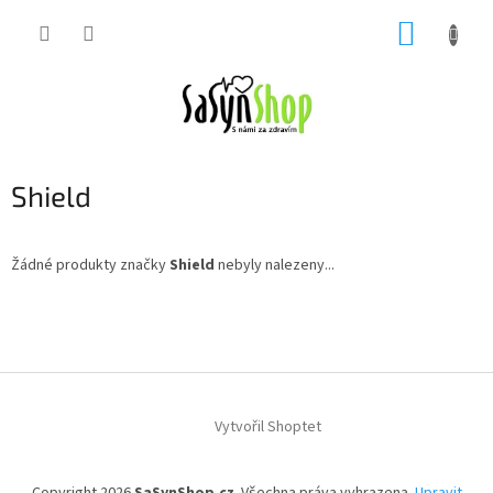
Přejít
NÁKUP
na
obsah
KOŠÍK
Shield
Žádné produkty značky
Shield
nebyly nalezeny...
Z
á
p
a
t
í
Vytvořil Shoptet