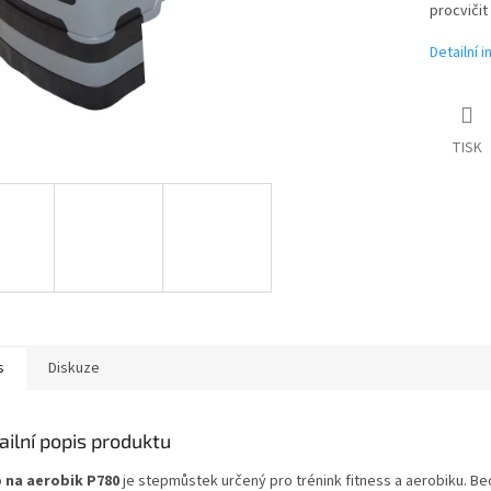
procvičit
Detailní 
TISK
s
Diskuze
ailní popis produktu
 na aerobik P780
je stepmůstek určený pro trénink fitness a aerobiku. Bed