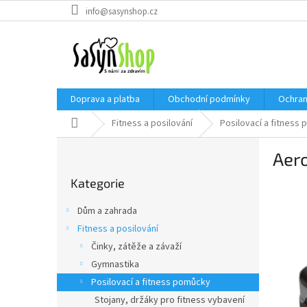
Přejít
info@sasynshop.cz
na
obsah
Doprava a platba
Obchodní podmínky
Ochran
Domů
Fitness a posilování
Posilovací a fitness
P
Aero
o
Přeskočit
s
Kategorie
kategorie
t
r
Dům a zahrada
a
Fitness a posilování
n
Činky, zátěže a závaží
n
í
Gymnastika
p
Posilovací a fitness pomůcky
a
Stojany, držáky pro fitness vybavení