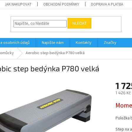
JAK NAKUPOVAT
OBCHODNÍ PODMÍNKY
DOPRAVA A PLATBA
HLEDAT
a osobních údajů
Napište nám
Kontakty
Značky
 pomůcky
Aerobic step bedýnka P780 velká
bic step bedýnka P780 velká
1 72
1 426 Kč
Měrná
Momen
cena:
Položka 
Step na a