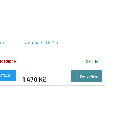
 m
Lano na šplh 7 m
dostupné
Skladem
DETAIL
Do košíku
1 470 Kč