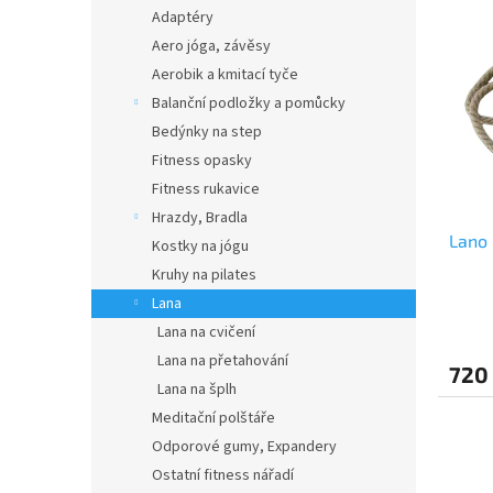
V
n
n
Adaptéry
ý
í
e
Aero jóga, závěsy
p
p
l
i
r
Aerobik a kmitací tyče
s
o
Balanční podložky a pomůcky
p
d
Bedýnky na step
r
u
Fitness opasky
o
k
Fitness rukavice
d
t
Hrazdy, Bradla
u
ů
Lano 
k
Kostky na jógu
t
Kruhy na pilates
ů
Lana
Lana na cvičení
Lana na přetahování
720
Lana na šplh
Meditační polštáře
Odporové gumy, Expandery
Ostatní fitness nářadí