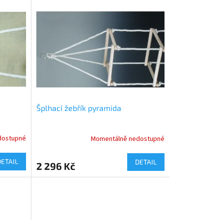
Šplhací žebřík pyramida
dostupné
Momentálně nedostupné
DETAIL
DETAIL
2 296 Kč