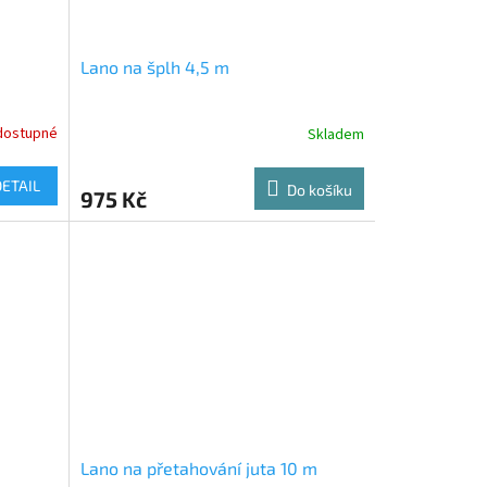
Lano na šplh 4,5 m
dostupné
Skladem
DETAIL
Do košíku
975 Kč
Lano na přetahování juta 10 m