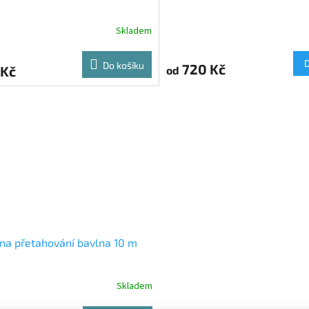
Skladem
Do košíku
720 Kč
 Kč
od
na přetahování bavlna 10 m
Skladem