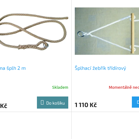
na šplh 2 m
Šplhací žebřík třídírový
Skladem
Momentálně ne
Do košíku
1 110 Kč
 Kč