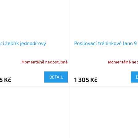
cí žebřík jednodírový
Posilovací tréninkové lano 9
Momentálně nedostupné
Momentálně ne
DETAIL
5 Kč
1 305 Kč