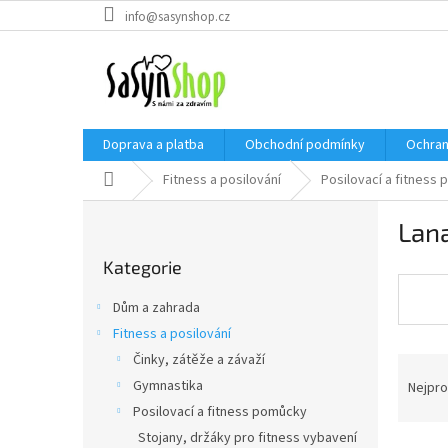
Přejít
info@sasynshop.cz
na
obsah
Doprava a platba
Obchodní podmínky
Ochran
Domů
Fitness a posilování
Posilovací a fitness
P
Lan
o
Přeskočit
s
Kategorie
kategorie
t
r
Dům a zahrada
a
Fitness a posilování
n
Činky, zátěže a závaží
Ř
n
a
í
Gymnastika
Nejpro
z
p
Posilovací a fitness pomůcky
e
a
Stojany, držáky pro fitness vybavení