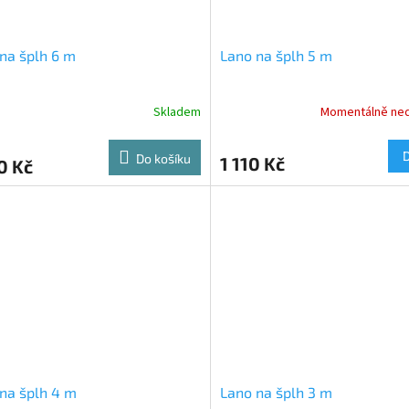
na šplh 6 m
Lano na šplh 5 m
Skladem
Momentálně ne
Do košíku
1 110 Kč
0 Kč
na šplh 4 m
Lano na šplh 3 m