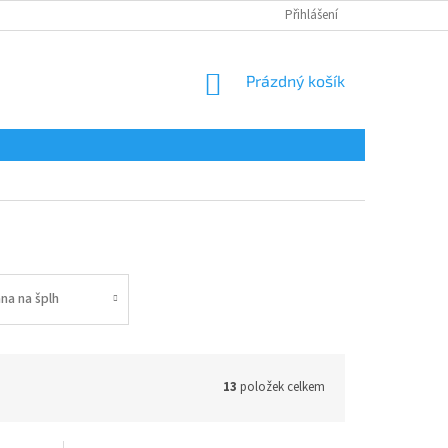
Přihlášení
NÁKUPNÍ
Prázdný košík
KOŠÍK
ana na šplh
13
položek celkem