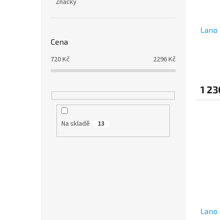
Značky
Lano 
Cena
720
Kč
2296
Kč
1 23
Na skladě
13
Lano 