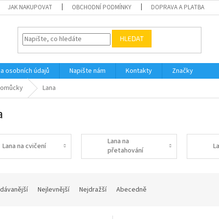
JAK NAKUPOVAT
OBCHODNÍ PODMÍNKY
DOPRAVA A PLATBA
HLEDAT
a osobních údajů
Napište nám
Kontakty
Značky
 pomůcky
Lana
a
Lana na
Lana na cvičení
L
přetahování
dávanější
Nejlevnější
Nejdražší
Abecedně