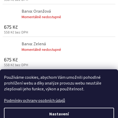
Barva: Oranžová
Momentálně nedostupné
675 Kč
558 Kč bez DPH
Barva: Zelená
Momentálně nedostupné
675 Kč
558 Kč bez DPH
Používáme cookies, abychom Vám umožnili pohodlné
Z
prohlížení webu a díky analýze provozu webu neustále
á
zlepšovali jeho funkce, výkon a použitelnost.
p
a
Podmínky ochrany osobních údajů
t
í
Vytvořil Shoptet
Nastavení