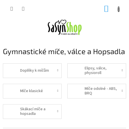
Přejít
NÁKUP
na
obsah
KOŠÍK
Gymnastické míče, válce a Hopsadla
Elipsy, válce,
Doplňky k míčům
physioroll
Míče odolné - ABS,
Míče klasické
BRQ
Skákací míče a
hopsadla