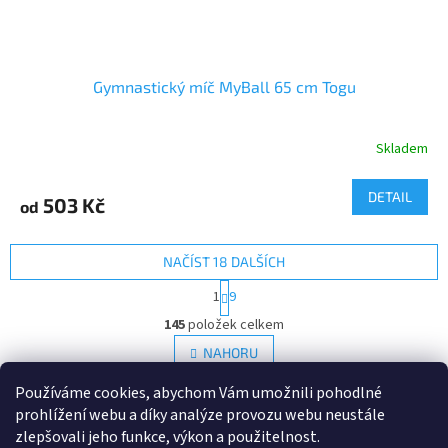
Gymnastický míč MyBall 65 cm Togu
Skladem
DETAIL
503 Kč
od
NAČÍST 18 DALŠÍCH
S
1
9
t
O
r
145
položek celkem
v
á
l
NAHORU
n
á
k
d
o
Používáme cookies, abychom Vám umožnili pohodlné
v
Z
a
prohlížení webu a díky analýze provozu webu neustále
á
c
á
zlepšovali jeho funkce, výkon a použitelnost.
n
í