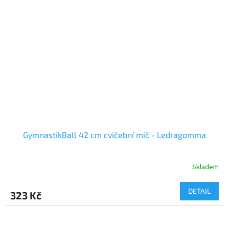
GymnastikBall 42 cm cvičební míč - Ledragomma
Skladem
DETAIL
323 Kč