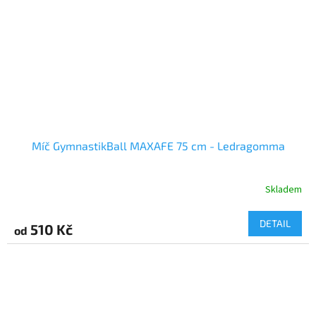
Míč GymnastikBall MAXAFE 75 cm - Ledragomma
Skladem
DETAIL
510 Kč
od