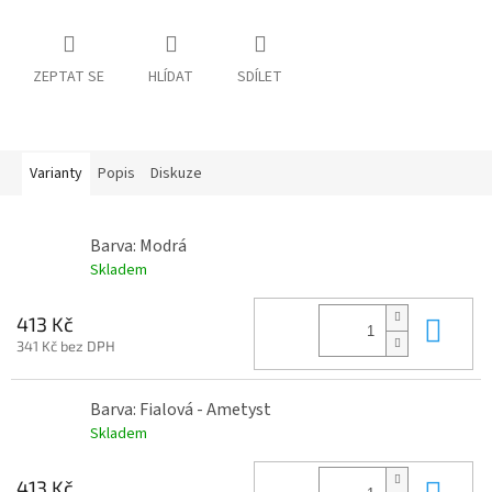
ZEPTAT SE
HLÍDAT
SDÍLET
Varianty
Popis
Diskuze
Barva: Modrá
Skladem
Do 
413 Kč
341 Kč bez DPH
Barva: Fialová - Ametyst
Skladem
Do 
413 Kč