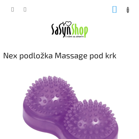
Přejít
NÁKUP
na
obsah
KOŠÍK
Nex podložka Massage pod krk