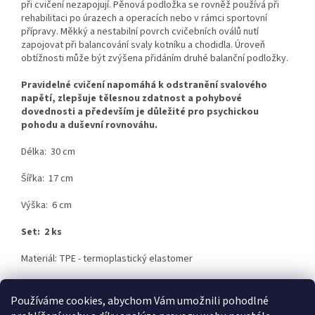
při cvičení nezapojují. Pěnová podložka se rovněž používá při
rehabilitaci po úrazech a operacích nebo v rámci sportovní
přípravy.
Měkký a nestabilní povrch cvičebních oválů nutí
zapojovat při balancování svaly kotníku a chodidla.
Úroveň
obtížnosti může být zvýšena přidáním druhé balanční podložky.
Pravidelné c
vičení napomáhá k odstranění svalového
napětí, zlepšuje tělesnou zdatnost a pohybové
dovednosti a především je
d
ůležité pro psychickou
pohodu a duševní rovnováhu.
Délka: 30 cm
Šířka: 17 cm
Výška: 6 cm
Set: 2 ks
Materiál: TPE - termoplastický elastomer
Používáme cookies, abychom Vám umožnili pohodlné
Z