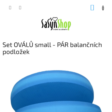
Přejít
NÁKUP
na
obsah
KOŠÍK
Set OVÁLŮ small - PÁR balančních
podložek