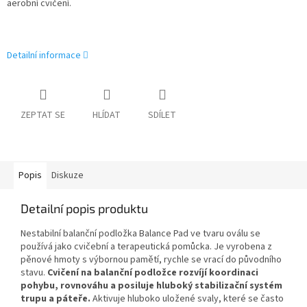
aerobní cvičení.
Detailní informace
ZEPTAT SE
HLÍDAT
SDÍLET
Popis
Diskuze
Detailní popis produktu
Nestabilní balanční podložka Balance Pad ve tvaru oválu se
používá jako cvičební a terapeutická pomůcka. Je vyrobena z
pěnové hmoty s výbornou pamětí, rychle se vrací do původního
stavu.
Cvičení na balanční podložce rozvíjí koordinaci
pohybu, rovnováhu a posiluje hluboký stabilizační systém
trupu a páteře.
A
ktivuje hluboko uložené svaly, které se často