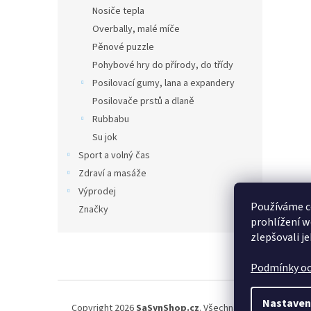
Nosiče tepla
Overbally, malé míče
Pěnové puzzle
Pohybové hry do přírody, do třídy
Posilovací gumy, lana a expandery
Posilovače prstů a dlaně
Rubbabu
Su jok
Sport a volný čas
Zdraví a masáže
Výprodej
Používáme c
Značky
prohlížení w
zlepšovali j
Z
á
Podmínky oc
p
a
t
Nastaven
Copyright 2026
SaSynShop.cz
. Všechna práva vyhrazena