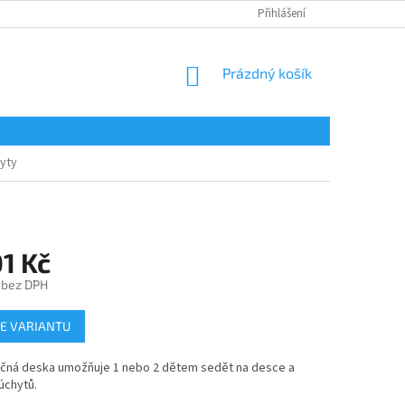
Přihlášení
NÁKUPNÍ
Prázdný košík
KOŠÍK
hyty
1 Kč
 bez DPH
E VARIANTU
očná deska umožňuje 1 nebo 2 dětem sedět na desce a
úchytů.