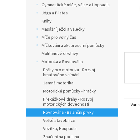
n
Gymnastické míče, válce a Hopsadla
e
Jóga a Pilates
l
Knihy
Masážní ježci a válečky
Míče pro volný čas
Míčkování a akupresurní pomůcky
Molitanové sestavy
Motorika a Rovnováha
Dráhy pro motoriku - Rozvoj
hmatového vnímání
Jemná motorika
Motorické pomůcky - hračky
Překážkové dráhy - Rozvoj
motorických dovedností
Varia
Rovnováha - Balanční prvky
Velké stavebnice
Vozítka, Houpadla
Značení na podlahu