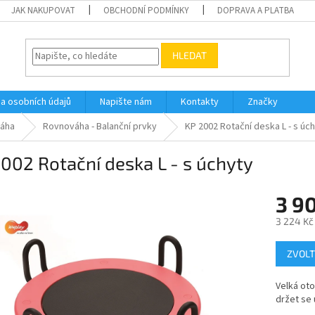
JAK NAKUPOVAT
OBCHODNÍ PODMÍNKY
DOPRAVA A PLATBA
HLEDAT
a osobních údajů
Napište nám
Kontakty
Značky
váha
Rovnováha - Balanční prvky
KP 2002 Rotační deska L - s úc
002 Rotační deska L - s úchyty
3 90
3 224 Kč
Měrná
ZVOLT
cena:
Velká ot
držet se 