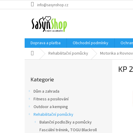
Přejít
info@sasynshop.cz
na
obsah
Doprava a platba
Obchodní podmínky
Ochran
Domů
Rehabilitační pomůcky
Motorika a Rovno
P
KP 2
o
Přeskočit
s
Kategorie
kategorie
t
r
Dům a zahrada
a
Fitness a posilování
n
Outdoor a kemping
n
í
Rehabilitační pomůcky
p
Balanční podložky a pomůcky
a
Fasciální trénink, TOGU Blackroll