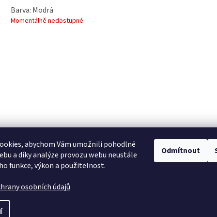
Barva: Modrá
Momentálně nedostupné
ookies, abychom Vám umožnili pohodlné
Odmítnout
ebu a díky analýze provozu webu neustále
eho funkce, výkon a použitelnost.
hrany osobních údajů
í
.
Upravit nastavení cookies