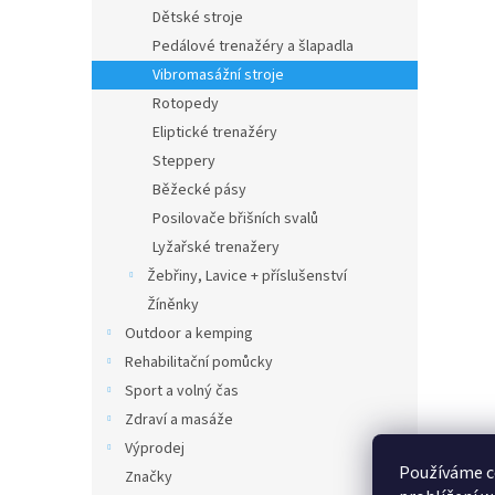
n
Dětské stroje
e
Pedálové trenažéry a šlapadla
l
Vibromasážní stroje
Rotopedy
Eliptické trenažéry
Steppery
Běžecké pásy
Posilovače břišních svalů
Lyžařské trenažery
Žebřiny, Lavice + příslušenství
Žíněnky
Outdoor a kemping
Rehabilitační pomůcky
Sport a volný čas
Zdraví a masáže
Výprodej
Používáme c
Značky