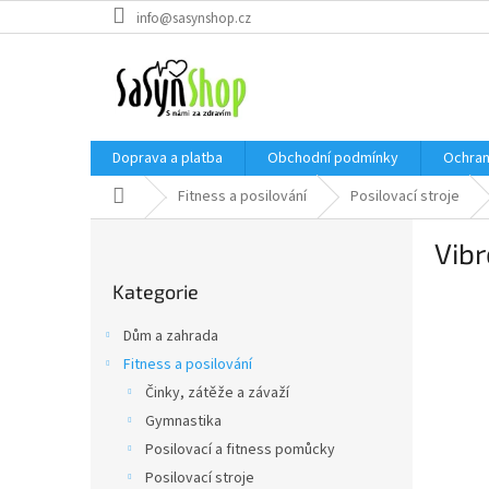
Přejít
info@sasynshop.cz
na
obsah
Doprava a platba
Obchodní podmínky
Ochran
Domů
Fitness a posilování
Posilovací stroje
P
Vibr
o
Přeskočit
s
Kategorie
kategorie
t
r
Dům a zahrada
a
Fitness a posilování
n
Činky, zátěže a závaží
n
í
Gymnastika
p
Posilovací a fitness pomůcky
a
Posilovací stroje