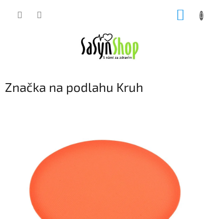
Přejít
NÁKUP
na
obsah
KOŠÍK
Značka na podlahu Kruh