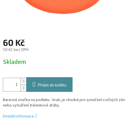
60 Kč
50 Kč bez DPH
Měrná
Skladem
cena:
Přidat do košíku
Barevná značka na podlahu - kruh, je vhodná pro označení cvičných zón
nebo vytváření tréninkové dráhy.
Detailní informace