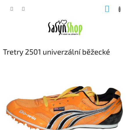
Přejít
NÁKUP
na
obsah
KOŠÍK
Tretry 2501 univerzální běžecké