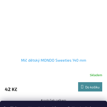
Mič dětský MONDO Sweeties 140 mm
Skladem
Do košíku
42 Kč
6
položek celkem
O