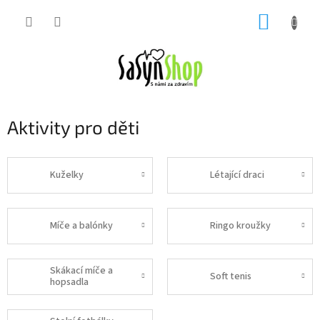
Přejít
NÁKUP
na
obsah
KOŠÍK
Aktivity pro děti
Kuželky
Létající draci
Míče a balónky
Ringo kroužky
Skákací míče a
Soft tenis
hopsadla