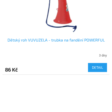
Dětský roh VUVUZELA - trubka na fandění POWERFUL
3 dny
DETAIL
86 Kč