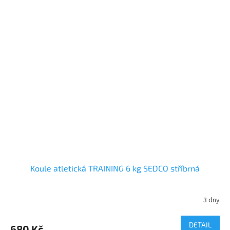
Koule atletická TRAINING 6 kg SEDCO stříbrná
3 dny
DETAIL
680 Kč