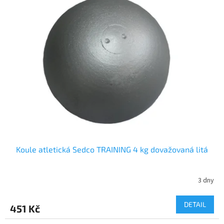
Koule atletická Sedco TRAINING 4 kg dovažovaná litá
3 dny
DETAIL
451 Kč