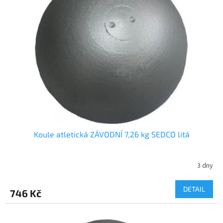
Koule atletická ZÁVODNÍ 7,26 kg SEDCO litá
3 dny
DETAIL
746 Kč