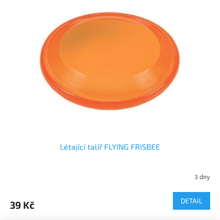
Létající talíř FLYING FRISBEE
3 dny
DETAIL
39 Kč