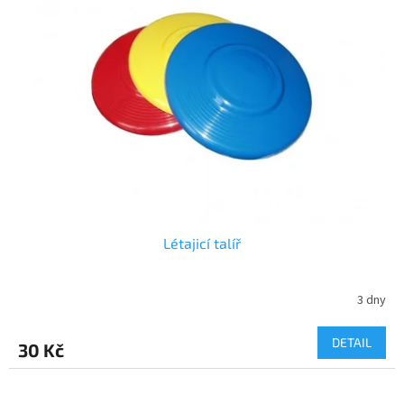
Létajicí talíř
3 dny
DETAIL
30 Kč