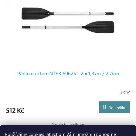
s
k
p
t
r
ů
o
d
u
k
t
ů
Pádlo na člun INTEX 69625 - 2 x 1,37m / 2,74m
3 dny
Do košíku
512 Kč
1
položek celkem
O
v
Používáme cookies, abychom Vám umožnili pohodlné