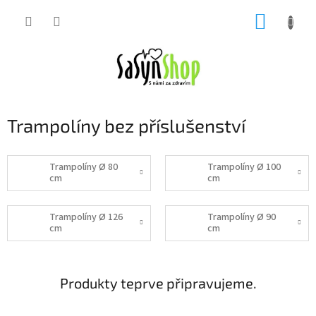
Přejít
NÁKUP
na
obsah
KOŠÍK
Trampolíny bez příslušenství
Trampolíny Ø 80
Trampolíny Ø 100
cm
cm
Trampolíny Ø 126
Trampolíny Ø 90
cm
cm
Produkty teprve připravujeme.