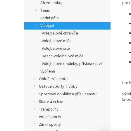
pro r
Street hokej
Tenis
Vodní pólo
Volejbal
Volejbalové chrániče
Volejbalové míče
Volejbalové sítě
Beach-volejbalové míče
Volejbalové doplňky, příslušenství
Vybíjená
Oblečení a móda
Pro 
Ostatní sporty, hobby
Výro
Sportovní doplňky a příslušenství
late
Skate a in-line
Trampolíny
Vodní sporty
Zimní sporty