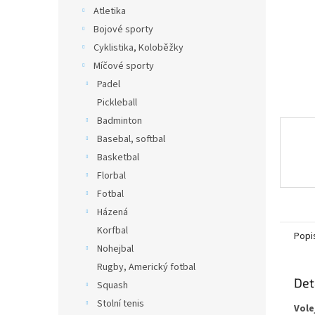
n
Atletika
e
Bojové sporty
l
Cyklistika, Koloběžky
Míčové sporty
Padel
Pickleball
Badminton
Basebal, softbal
Basketbal
Florbal
Fotbal
Házená
Korfbal
Popi
Nohejbal
Rugby, Americký fotbal
Det
Squash
Stolní tenis
Vole