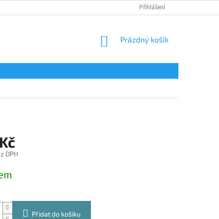
Přihlášení
NÁKUPNÍ
Prázdný košík
KOŠÍK
 Kč
ez DPH
dem
Přidat do košíku