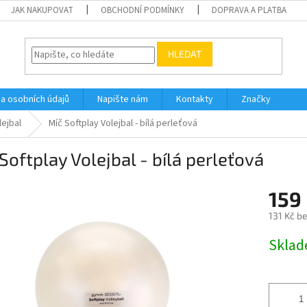
JAK NAKUPOVAT
OBCHODNÍ PODMÍNKY
DOPRAVA A PLATBA
HLEDAT
a osobních údajů
Napište nám
Kontakty
Značky
lejbal
Míč Softplay Volejbal - bílá perleťová
Softplay Volejbal - bílá perleťová
159
131 Kč b
Měrná
Skla
cena: