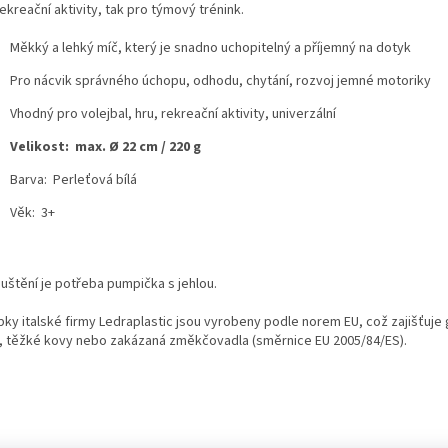
ekreační aktivity, tak pro týmový trénink.
Měkký a lehký míč, který je snadno uchopitelný a příjemný na dotyk
Pro nácvik správného úchopu, odhodu, chytání, rozvoj jemné motoriky
Vhodný pro volejbal, hru, rekreační aktivity, univerzální
Velikost: max. Ø 22 cm / 220 g
Barva: Perleťová bílá
Věk: 3+
huštění je potřeba pumpička s jehlou.
bky italské firmy Ledraplastic jsou vyrobeny podle norem EU, což zajišťuje
x, těžké kovy nebo zakázaná změkčovadla (směrnice EU 2005/84/ES).