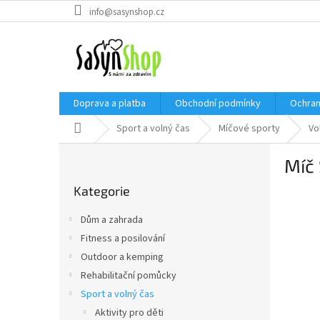
Přejít
info@sasynshop.cz
na
obsah
Doprava a platba
Obchodní podmínky
Ochran
Domů
Sport a volný čas
Míčové sporty
Vo
P
Míč 
o
Přeskočit
s
Kategorie
kategorie
t
r
Dům a zahrada
a
Fitness a posilování
n
Outdoor a kemping
n
í
Rehabilitační pomůcky
p
Sport a volný čas
a
Aktivity pro děti