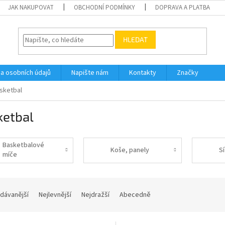
JAK NAKUPOVAT
OBCHODNÍ PODMÍNKY
DOPRAVA A PLATBA
HLEDAT
a osobních údajů
Napište nám
Kontakty
Značky
sketbal
ketbal
Basketbalové
Koše, panely
S
míče
dávanější
Nejlevnější
Nejdražší
Abecedně