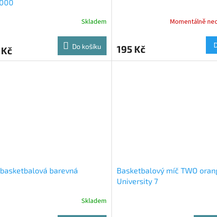
000
Skladem
Momentálně ne
Do košíku
195 Kč
 Kč
 basketbalová barevná
Basketbalový míč TWO oran
University 7
Skladem