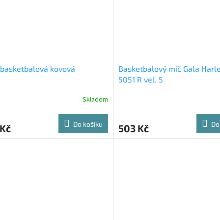
 basketbalová kovová
Basketbalový míč Gala Har
5051 R vel. 5
Skladem
Do košíku
Do
 Kč
503 Kč