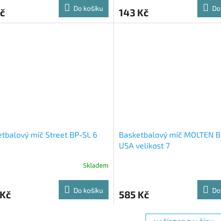
Do košíku
Do
č
143 Kč
tbalový míč Street BP-SL 6
Basketbalový míč MOLTEN B
USA velikost 7
Skladem
Do košíku
Do
 Kč
585 Kč