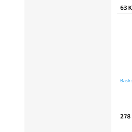
63 K
Baske
278