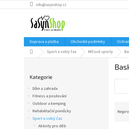
Přejít
info@sasynshop.cz
na
obsah
Doprava a platba
Obchodní podmínky
Ochran
Domů
Sport a volný čas
Míčové sporty
Ba
P
Bas
o
Přeskočit
s
Kategorie
kategorie
t
r
Dům a zahrada
a
Fitness a posilování
n
Outdoor a kemping
Ř
n
a
í
Rehabilitační pomůcky
Nejpro
z
p
Sport a volný čas
e
a
Aktivity pro děti