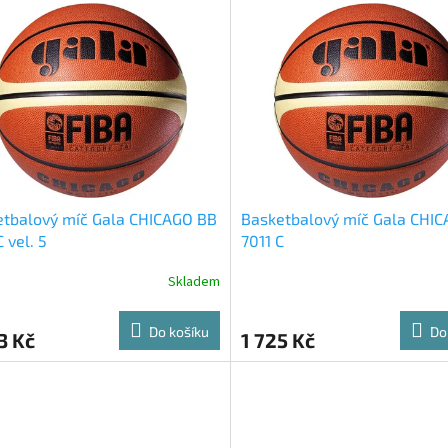
etbalový míč Gala CHICAGO BB
Basketbalový míč Gala CHI
C vel. 5
7011 C
Skladem
Do košíku
Do
3 Kč
1 725 Kč