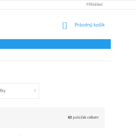
Přihlášení
NÁKUPNÍ
Prázdný košík
KOŠÍK
íťky
43
položek celkem