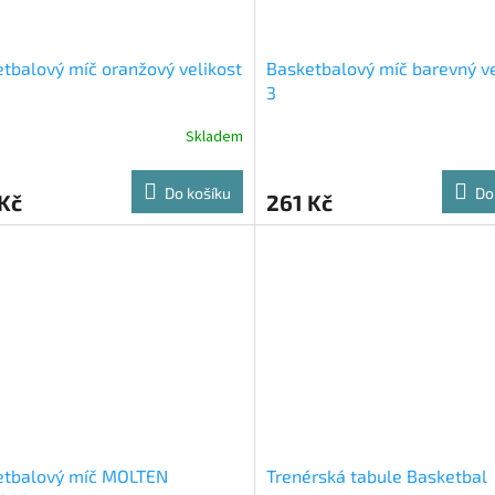
tbalový míč oranžový velikost
Basketbalový míč barevný ve
3
Skladem
Do košíku
Do
Kč
261 Kč
etbalový míč MOLTEN
Trenérská tabule Basketbal