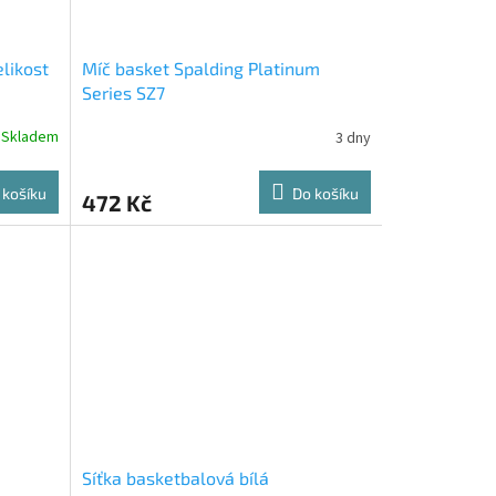
likost
Míč basket Spalding Platinum
Series SZ7
Skladem
3 dny
 košíku
Do košíku
472 Kč
Síťka basketbalová bílá