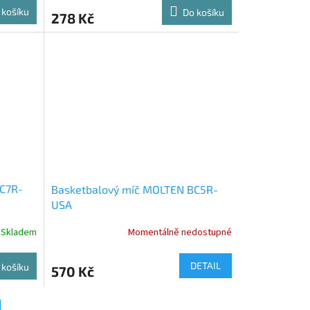
 košíku
Do košíku
278 Kč
C7R-
Basketbalový míč MOLTEN BC5R-
USA
Skladem
Momentálně nedostupné
DETAIL
 košíku
570 Kč