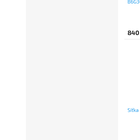
B6G3
840
Síťka