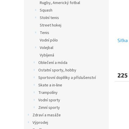
Rugby, Americký fotbal
Squash
Stolní tenis
Street hokej
Tenis
Vodní pólo
Síťka
Volejbal
Vybíjená
Oblečení a móda
Ostatní sporty, hobby
225
Sportovní doplňky a příslušenství
Skate a in-line
Trampolíny
Vodní sporty
Zimní sporty
Zdraví a masáže
Výprodej