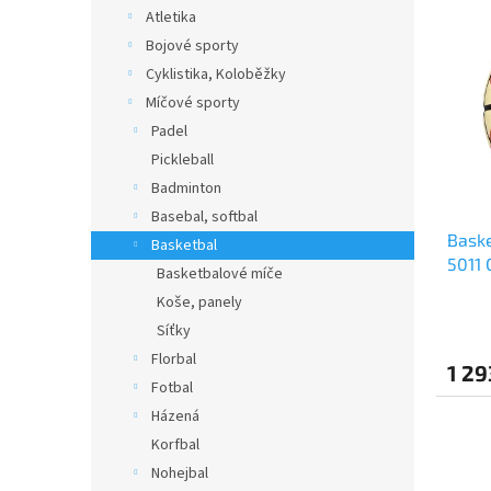
V
n
n
Atletika
ý
í
e
Bojové sporty
p
p
l
i
r
Cyklistika, Koloběžky
s
o
Míčové sporty
p
d
Padel
r
u
Pickleball
o
k
Badminton
d
t
Basebal, softbal
u
ů
Bask
k
Basketbal
5011 
t
Basketbalové míče
ů
Koše, panely
Síťky
Florbal
1 29
Fotbal
Házená
Korfbal
Nohejbal