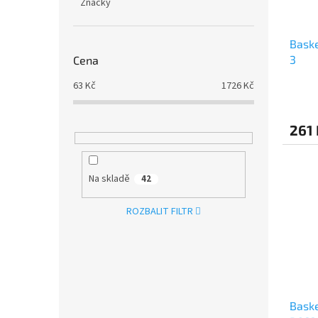
Značky
Baske
3
Cena
63
Kč
1726
Kč
261 
Na skladě
42
ROZBALIT FILTR
Bask