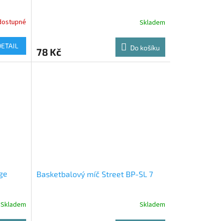
dostupné
Skladem
DETAIL
Do košíku
78 Kč
ge
Basketbalový míč Street BP-SL 7
Skladem
Skladem