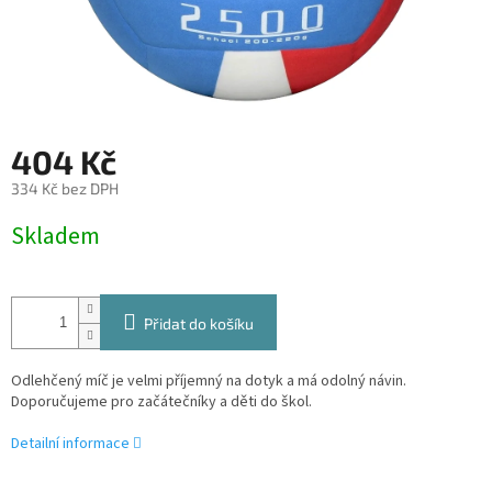
404 Kč
334 Kč bez DPH
Měrná
Skladem
cena:
Přidat do košíku
Odlehčený míč je velmi příjemný na dotyk a má odolný návin.
Doporučujeme pro začátečníky a děti do škol.
Detailní informace