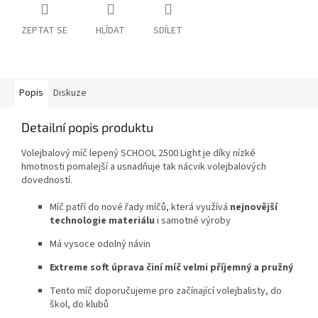
ZEPTAT SE
HLÍDAT
SDÍLET
Popis
Diskuze
Detailní popis produktu
Volejbalový míč lepený SCHOOL 2500 Light je díky nízké
hmotnosti pomalejší a usnadňuje tak nácvik volejbalových
dovedností.
Míč patří do nové řady míčů, která využívá
nejnovější
technologie materiálu
i samotné výroby
Má vysoce odolný návin
Extreme soft úprava činí míč velmi příjemný a pružný
Tento míč doporučujeme pro začínající volejbalisty, do
škol, do klubů