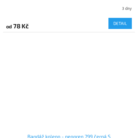
3 dny
DETAIL
78 Kč
od
Bandáž koleno - neopren 799 černá S