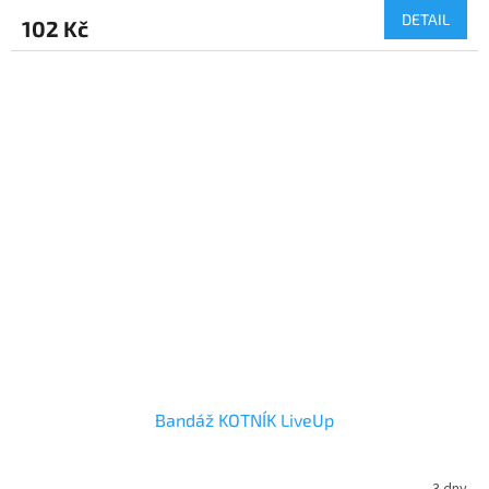
DETAIL
102 Kč
Bandáž KOTNÍK LiveUp
3 dny