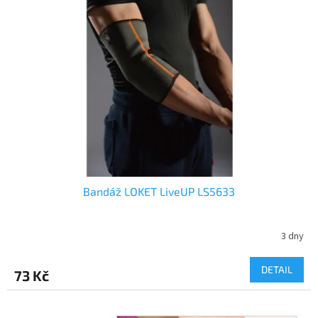
Bandáž LOKET LiveUP LS5633
3 dny
DETAIL
73 Kč