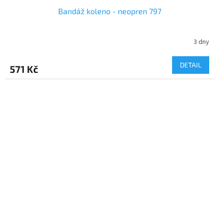
Bandáž koleno - neopren 797
3 dny
DETAIL
571 Kč