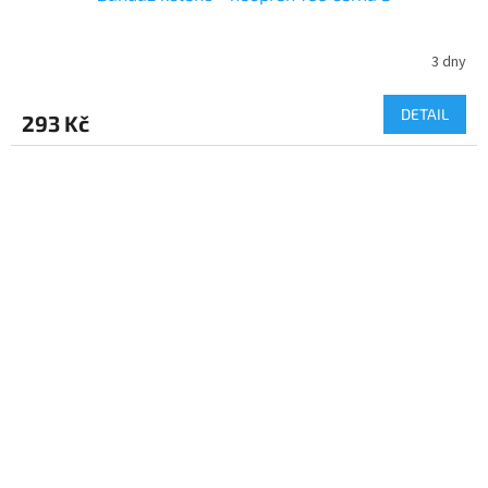
3 dny
DETAIL
293 Kč