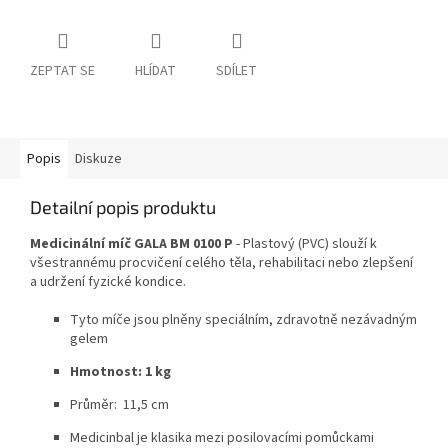
ZEPTAT SE
HLÍDAT
SDÍLET
Popis
Diskuze
Detailní popis produktu
Medicinální míč GALA BM 0100 P
- Plastový (PVC) slouží k
všestrannému procvičení celého těla, rehabilitaci nebo zlepšení
a udržení fyzické kondice.
Tyto míče jsou plněny speciálním, zdravotně nezávadným
gelem
Hmotnost: 1 kg
Průměr: 11,5 cm
Medicinbal je klasika mezi posilovacími pomůckami