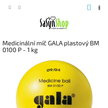
Přejít
NÁKUP
na
obsah
KOŠÍK
Medicinální míč GALA plastový BM
0100 P - 1 kg