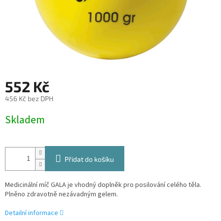
552 Kč
456 Kč bez DPH
Měrná
Skladem
cena:
Přidat do košíku
Medicinální míč GALA je vhodný doplněk pro posilování celého těla.
Plněno zdravotně nezávadným gelem.
Detailní informace