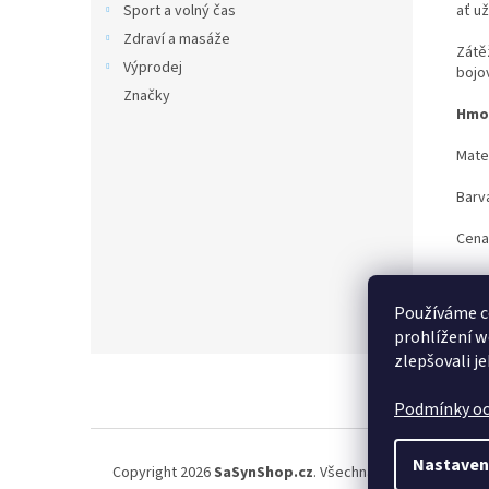
ať už
Sport a volný čas
Zdraví a masáže
Zátě
Výprodej
bojo
Značky
Hmo
Mater
Barv
Cena 
Používáme c
prohlížení w
zlepšovali j
Z
á
Podmínky oc
p
a
t
Nastaven
Copyright 2026
SaSynShop.cz
. Všechna práva vyhrazena
í