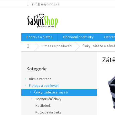
Přejít
info@sasynshop.cz
na
obsah
Doprava a platba
Obchodní podmínky
Ochran
Domů
Fitness a posilování
Činky, zátěže a závaž
P
Zátě
o
Přeskočit
s
Kategorie
kategorie
t
r
Dům a zahrada
a
Fitness a posilování
n
Činky, zátěže a závaží
n
í
Jednoruční činky
p
Kettlebell
a
Kotouče na činky