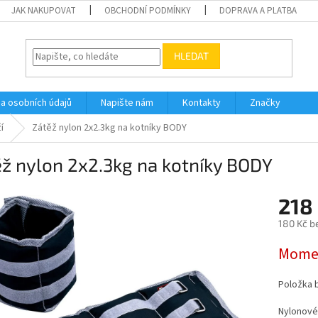
JAK NAKUPOVAT
OBCHODNÍ PODMÍNKY
DOPRAVA A PLATBA
HLEDAT
a osobních údajů
Napište nám
Kontakty
Značky
í
Zátěž nylon 2x2.3kg na kotníky BODY
ž nylon 2x2.3kg na kotníky BODY
218
180 Kč b
Měrná
Momen
cena:
Položka 
Nylonové 