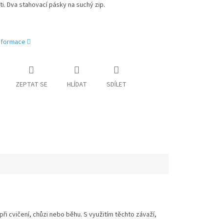
ti. Dva stahovací pásky na suchý zip.
informace
ZEPTAT SE
HLÍDAT
SDÍLET
při cvičení, chůzi nebo běhu.
S využitím těchto závaží,