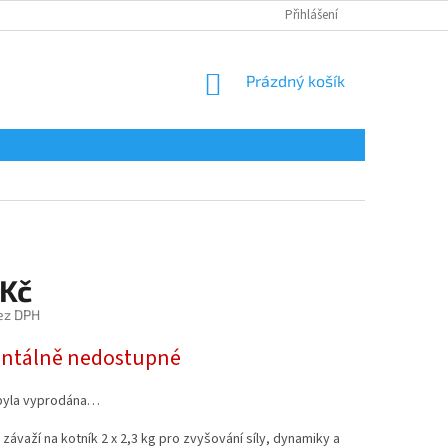
Přihlášení
NÁKUPNÍ
Prázdný košík
KOŠÍK
 Kč
ez DPH
tálně nedostupné
byla vyprodána…
závaží na kotník 2 x 2,3 kg pro zvyšování síly, dynamiky a