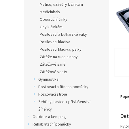
n
Matice, uzávěry k činkám
e
Medicinbaly
l
Obouruční činky
Osy k činkám
Posilovací a bulharské vaky
Posilovací kladiva
Posilovací kladiva, pálky
Zátěže na ruce a nohy
Zátěžové saně
Zátěžové vesty
Gymnastika
Posilovací a fitness pomůcky
Posilovací stroje
Popi
Žebřiny, Lavice + příslušenství
Žíněnky
Det
Outdoor a kemping
Rehabilitační pomůcky
Nylo