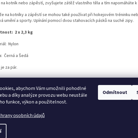
 na kotník nebo zápěstí, zvyšujete zátěž vlastního těla a tím napomáháte k 
že na kotníky a zápěstí se mohou také používat při hokejovém tréninku neb
vá umění a sporty. Upínání pomocí dvou stahovacích pásků na suché zipy.
tnost:
2 x 2,3 kg
iál: Nylon
a: Černá a Šedá
je za pár.
ookies, abychom Vám umožnili pohodlné
Odmítnout
ebu a díky analýze provozu webu neustále
eho funkce, výkon a použitelnost.
hrany osobních údajů
í
.
Upravit nastavení cookies