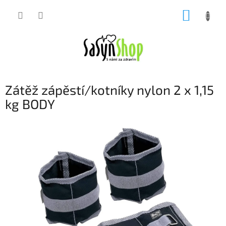
Přejít
NÁKUP
na
obsah
KOŠÍK
Zátěž zápěstí/kotníky nylon 2 x 1,15
kg BODY