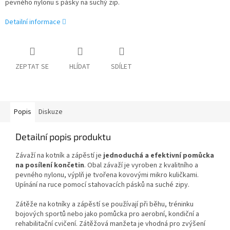
pevného nylonu s pásky na suchý zip.
Detailní informace
ZEPTAT SE
HLÍDAT
SDÍLET
Popis
Diskuze
Detailní popis produktu
Závaží na kotník a zápěstí je
jednoduchá a efektivní pomůcka
na posílení končetin
. Obal závaží je vyroben z kvalitního a
pevného nylonu, výplň je tvořena kovovými mikro kuličkami.
Upínání na ruce pomocí stahovacích pásků na suché zipy.
Zátěže na kotníky a zápěstí se používají při běhu, tréninku
bojových sportů nebo jako pomůcka pro aerobní, kondiční a
rehabilitační cvičení. Zátěžová manžeta je vhodná pro zvýšení