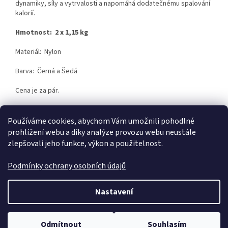
dynamiky, síly a vytrvalosti a napomáhá dodatečnému spalování
kalorií.
Hmotnost:
2 x 1,15 kg
Materiál: Nylon
Barva: Černá a Šedá
Cena je za pár.
Používáme cookies, abychom Vám umožnili pohodlné
Z
prohlížení webu a díky analýze provozu webu neustále
á
zlepšovali jeho funkce, výkon a použitelnost.
p
a
Podmínky ochrany osobních údajů
t
í
Vytvořil Shoptet
Nastavení
Copyright 2026
SaSynShop.cz
. Všechna práva vyhrazena.
Upravit
Odmítnout
Souhlasím
nastavení cookies