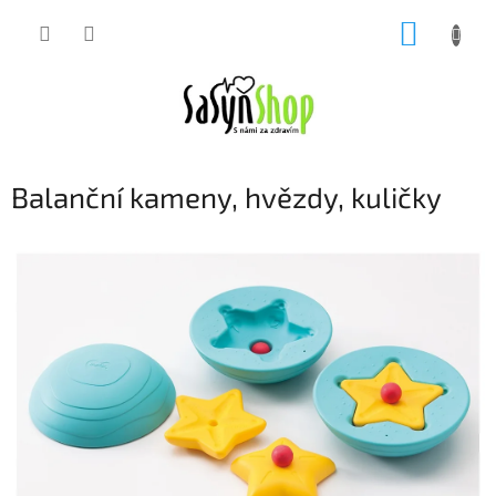
Přejít
NÁKUP
na
obsah
KOŠÍK
Balanční kameny, hvězdy, kuličky