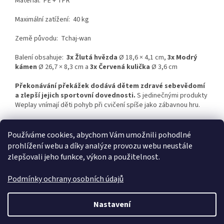
Materiál:
PE + TPR
Maximální zatížení: 40 kg
Země původu: Tchaj-wan
Balení obsahuje:
3
x Žlutá hvězda
Ø 18,6 × 4,1 cm,
3x Modrý
kámen
Ø 26,7 × 8,3 cm
a
3x Červená kulička
Ø 3,6 cm
Překonávání překážek dodává dětem zdravé sebevědomí
a zlepší jejich sportovní dovednosti.
S jedinečnými produkty
Weplay vnímají děti pohyb při cvičení spíše jako zábavnou hru.
Používáme cookies, abychom Vám umožnili pohodlné
Z
prohlížení webu a díky analýze provozu webu neustále
á
zlepšovali jeho funkce, výkon a použitelnost.
p
a
Podmínky ochrany osobních údajů
t
í
Vytvořil Shoptet
Nastavení