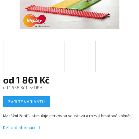
od
1 861 Kč
od
1 538 Kč
bez DPH
Měrná
ZVOLTE VARIANTU
cena:
Masážní žebřík stimuluje nervovou soustavu a rozvíjí hmatové vnímání.
Detailní informace