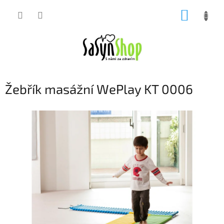
Přejít
NÁKUP
na
obsah
KOŠÍK
Žebřík masážní WePlay KT 0006