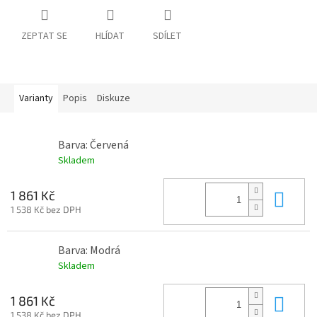
ZEPTAT SE
HLÍDAT
SDÍLET
Varianty
Popis
Diskuze
Barva: Červená
Skladem
Do 
1 861 Kč
1 538 Kč bez DPH
Barva: Modrá
Skladem
Do 
1 861 Kč
1 538 Kč bez DPH