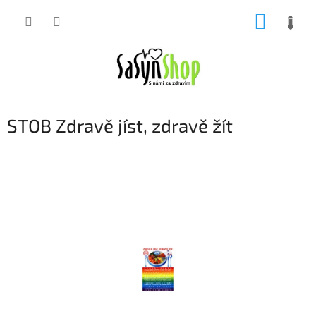
Přejít
NÁKUP
na
obsah
KOŠÍK
STOB Zdravě jíst, zdravě žít