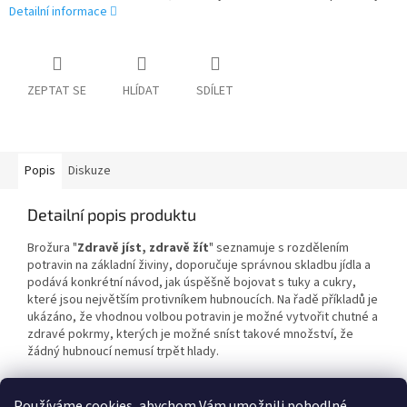
Detailní informace
ZEPTAT SE
HLÍDAT
SDÍLET
Popis
Diskuze
Detailní popis produktu
Brožura "
Zdravě jíst, zdravě žít
" seznamuje s rozdělením
potravin na základní živiny, doporučuje správnou skladbu jídla a
podává konkrétní návod, jak úspěšně bojovat s tuky a cukry,
které jsou největším protivníkem hubnoucích. Na řadě příkladů je
ukázáno, že vhodnou volbou potravin je možné vytvořit chutné a
zdravé pokrmy, kterých je možné sníst takové množství, že
žádný hubnoucí nemusí trpět hlady.
Používáme cookies, abychom Vám umožnili pohodlné