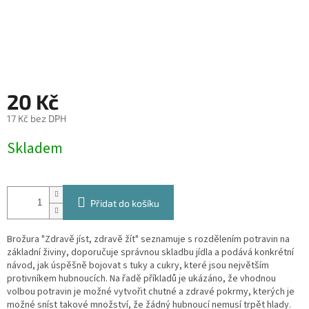
20 Kč
17 Kč bez DPH
Měrná
Skladem
cena:
Přidat do košíku
Brožura "Zdravě jíst, zdravě žít" seznamuje s rozdělením potravin na
základní živiny, doporučuje správnou skladbu jídla a podává konkrétní
návod, jak úspěšně bojovat s tuky a cukry, které jsou největším
protivníkem hubnoucích. Na řadě příkladů je ukázáno, že vhodnou
volbou potravin je možné vytvořit chutné a zdravé pokrmy, kterých je
možné sníst takové množství, že žádný hubnoucí nemusí trpět hlady.