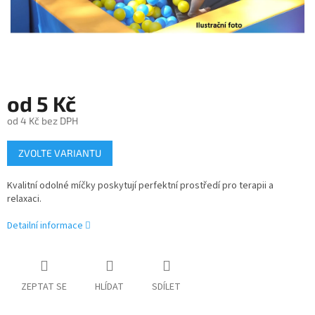
od
5 Kč
od
4 Kč
bez DPH
Měrná
ZVOLTE VARIANTU
cena:
Kvalitní odolné míčky poskytují perfektní prostředí pro terapii a
relaxaci.
Detailní informace
ZEPTAT SE
HLÍDAT
SDÍLET