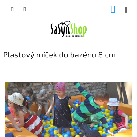
Přejít
NÁKUP
na
obsah
KOŠÍK
Plastový míček do bazénu 8 cm