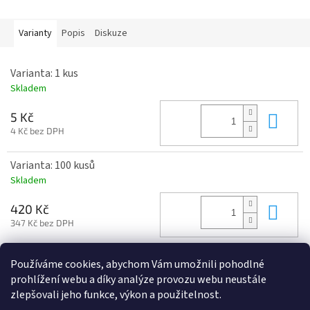
Varianty
Popis
Diskuze
Varianta: 1 kus
Skladem
Do 
5 Kč
4 Kč bez DPH
Varianta: 100 kusů
Skladem
Do 
420 Kč
347 Kč bez DPH
Používáme cookies, abychom Vám umožnili pohodlné
Z
prohlížení webu a díky analýze provozu webu neustále
á
zlepšovali jeho funkce, výkon a použitelnost.
p