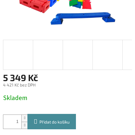
5 349 Kč
4 421 Kč bez DPH
Měrná
Skladem
cena:
Přidat do košíku