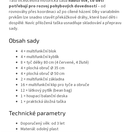
Tato víceúčelová motorická sada
nabízí vše, co děti
potřebují pro rozvoj pohybových dovedností
– od
rovnováhy přes koordinaci až po cílené házení. Díky variabilním
prvkům lze snadno stavět překážkové dráhy, které baví děti i
dospělé. Navíc přiložená taška usnadňuje skladování a přepravu
sady.
Obsah sady
4 × multifunkční blok
4 × multifunkční kyblík
8 × tyč délky 80 cm (4 červené, 4 žluté)
4 × plochá obruč Ø 35 cm
4 × plochá obruč Ø 50 cm
2 × multifunkční základna
16 × multifunkční klip pro tyče a obruče
12 × látkový pytlík (bean bag)
1 × houpací balanční deska
1 × praktická úložná taška
Technické parametry
Doporučený věk: od 3 let
Materiál: odolný plast