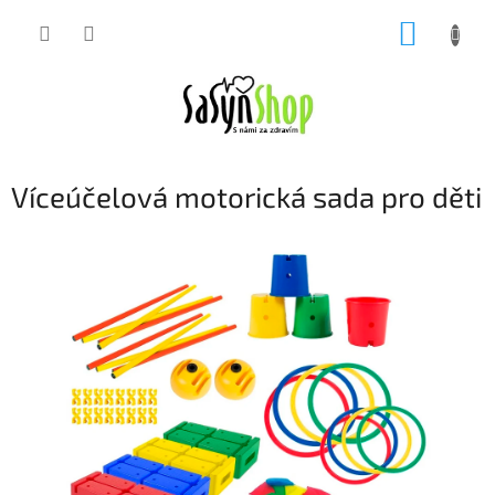
Přejít
NÁKUP
na
obsah
KOŠÍK
Víceúčelová motorická sada pro děti