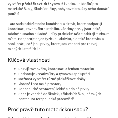
vytvářet
překážkové dráhy
uvnitř i venku. Je ideální pro
mateřské školy, školní družiny, pohybové kroužky nebo domácí
použití.
Tato sada nabízí mnoho kombinací a aktivit, které podporují
koordinaci, rovnováhu a stabilitu. Všechny prvky jsou lehké,
odolné a snadno skladné – díky praktické tašce zabírají minimum
místa. Podporuje nejen fyzickou aktivitu, ale také kreativitu a
spolupráci, což jsou prvky, které jsou zásadní pro rozvoj
mladých i starších lidí.
Klíčové vlastnosti
Rozvíjí rovnováhu, koordinaci a hrubou motoriku
Podporuje kreativní hry a týmovou spolupráci
Možnost vytvářet různé překážkové dráhy
Vhodné i pro malé prostory
Jednoduché sestavení, lehké a odolné prvky
Sada je vhodná do školek, základních škol, dětských
center i na terapeutická pracoviště
Proč právě tuto motorickou sadu?