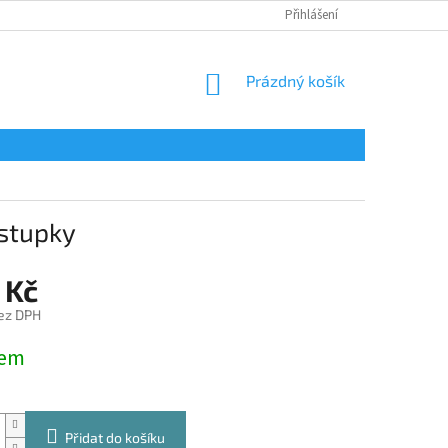
Přihlášení
NÁKUPNÍ
Prázdný košík
KOŠÍK
ýstupky
 Kč
ez DPH
dem
Přidat do košíku