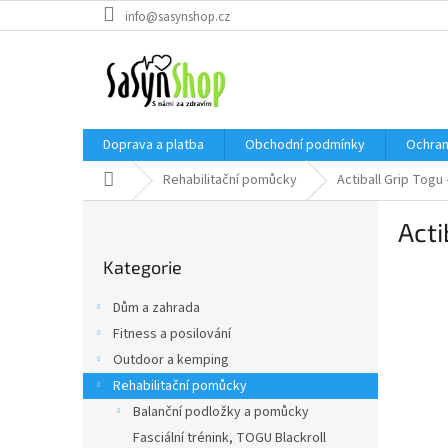
Přejít
info@sasynshop.cz
na
obsah
Doprava a platba
Obchodní podmínky
Ochran
Domů
Rehabilitační pomůcky
Actiball Grip Togu
P
Acti
o
Přeskočit
s
Kategorie
kategorie
t
r
Dům a zahrada
a
Fitness a posilování
n
Outdoor a kemping
n
í
Rehabilitační pomůcky
p
Balanční podložky a pomůcky
a
Fasciální trénink, TOGU Blackroll