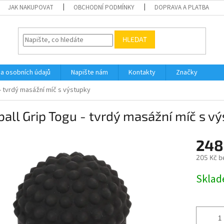
JAK NAKUPOVAT
OBCHODNÍ PODMÍNKY
DOPRAVA A PLATBA
HLEDAT
a osobních údajů
Napište nám
Kontakty
Značky
 - tvrdý masážní míč s výstupky
ball Grip Togu - tvrdý masážní míč s v
248
205 Kč b
Měrná
Skla
cena: