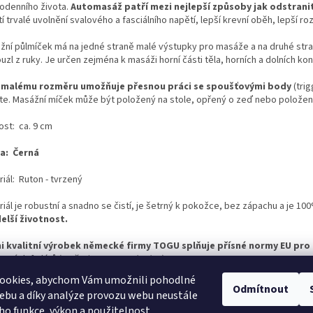
odenního života.
Automasáž patří mezi nejlepší způsoby jak odstranit
stí trvalé uvolnění svalového a fasciálního napětí,
lepší krevní oběh, lepší r
žní půlmíček má na jedné straně malé výstupky pro masáže a na druhé stran
uzl z ruky. Je určen
zejména k masáži horní části těla, horních a dolních kon
 malému rozměru umožňuje přesnou práci se spoušťovými body
(tri
te.
Masážní míček může být
položený na stole, opřený o zeď nebo položen
ost: ca. 9 cm
a: Černá
iál: Ruton - tvrzený
riál je robustní a snadno se čistí, je šetrný k pokožce, bez zápachu a je 
elší životnost.
i kvalitní výrobek německé firmy TOGU splňuje přísné normy EU pro
zaných ftalátů (směrnice EU 2005/84/EC).
ookies, abychom Vám umožnili pohodlné
Odmítnout
ebu a díky analýze provozu webu neustále
eho funkce, výkon a použitelnost.