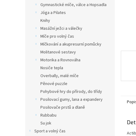
n
Gymnastické míče, válce a Hopsadla
e
Jóga a Pilates
l
Knihy
Masážní ježci a válečky
Míče pro volný čas
Míčkování a akupresurní pomůcky
Molitanové sestavy
Motorika a Rovnováha
Nosiče tepla
Overbally, malé míče
Pěnové puzzle
Pohybové hry do přírody, do třídy
Posilovací gumy, lana a expandery
Popi
Posilovače prstů a dlaně
Rubbabu
Det
Su jok
Sport a volný čas
Acti