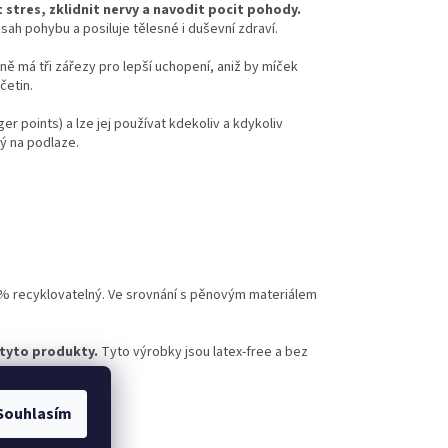
 stres, zklidnit nervy a navodit pocit pohody.
ozsah pohybu a
posiluje tělesné i duševní zdraví.
ě má tři zářezy pro lepší uchopení, aniž by míček
četin.
gger points) a lze jej používat kdekoliv a kdykoliv
ý na podlaze.
100% recyklovatelný. Ve srovnání s pěnovým materiálem
 tyto produkty.
Tyto výrobky jsou latex-free a bez
Souhlasím