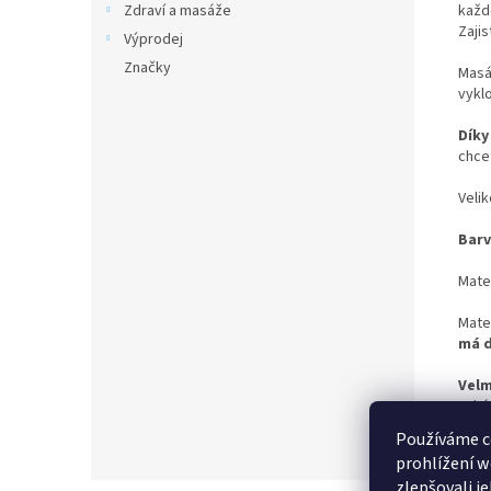
každ
Zdraví a masáže
Z
aji
Výprodej
Značky
Masá
vyklo
Díky
chce
Velik
Barv
Mater
Mate
má d
Velm
zaká
Používáme c
prohlížení w
zlepšovali j
Z