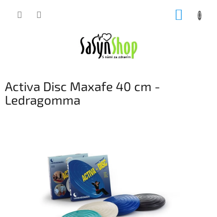
Přejít
NÁKUP
na
obsah
KOŠÍK
Activa Disc Maxafe 40 cm -
Ledragomma