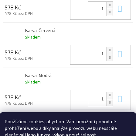
Do 
578 Kč
478 Kč bez DPH
Barva: Červená
Skladem
Do 
578 Kč
478 Kč bez DPH
Barva: Modrá
Skladem
Do 
578 Kč
478 Kč bez DPH
Používáme cookies, abychom Vám umožnili pohodlné
Z
prohlížení webu a díky analýze provozu webu neustále
á
zlepšovali jeho funkce, výkon a použitelnost.