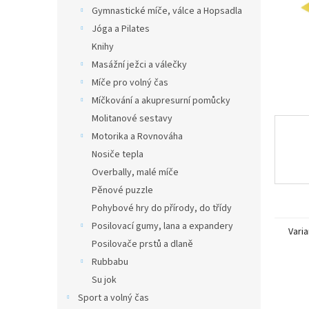
n
Gymnastické míče, válce a Hopsadla
e
Jóga a Pilates
l
Knihy
Masážní ježci a válečky
Míče pro volný čas
Míčkování a akupresurní pomůcky
Molitanové sestavy
Motorika a Rovnováha
Nosiče tepla
Overbally, malé míče
Pěnové puzzle
Pohybové hry do přírody, do třídy
Posilovací gumy, lana a expandery
Varia
Posilovače prstů a dlaně
Rubbabu
Su jok
Sport a volný čas