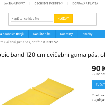
JAK NAKUPOVAT
OBCHODNÍ PODMÍNKY
DOPRAVA A PLATBA
HLEDAT
a osobních údajů
Napište nám
Kontakty
Značky
cm cvičební guma pás, obtížnost lehká "A"
bic band 120 cm cvičební guma pás, ob
90 
74 Kč be
Měrná
ZVOLT
cena:
Posilovac
stejně ja