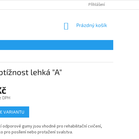
Přihlášení
NÁKUPNÍ
Prázdný košík
KOŠÍK
tížnost lehká "A"
Kč
z DPH
E VARIANTU
í odporové gumy jsou vhodné pro rehabilitační cvičení,
ko pro posílení nebo protažení svalstva.