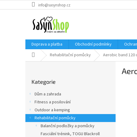
Přejít
info@sasynshop.cz
na
obsah
Doprava a platba
Obchodní podmínky
Ochran
Domů
Rehabilitační pomůcky
Aerobic band 120 
P
Aero
o
Přeskočit
s
Kategorie
kategorie
t
r
Dům a zahrada
a
Fitness a posilování
n
Outdoor a kemping
n
í
Rehabilitační pomůcky
p
Balanční podložky a pomůcky
a
Fasciální trénink, TOGU Blackroll