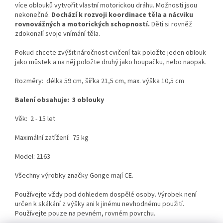
více oblouků vytvořit vlastní motorickou dráhu. Možnosti jsou
nekonečné.
Dochází k rozvoji koordinace těla a nácviku
rovnovážných a motorických schopností.
Děti si rovněž
zdokonalí svoje vnímání těla.
Pokud chcete zvýšit náročnost cvičení tak položte jeden oblouk
jako můstek a na něj položte druhý jako houpačku, nebo naopak.
Rozměry: délka 59 cm, šířka 21,5 cm,
max. výška 10,5 cm
Balení obsahuje: 3 oblouky
Věk: 2 - 15 let
Maximální zatížení: 75 kg
Model: 2163
Všechny výrobky značky Gonge mají CE.
Používejte vždy pod dohledem dospělé osoby. Výrobek není
určen k skákání z výšky ani k jinému nevhodnému použití.
Používejte
pouze
na
pevném,
rovném
povrchu.