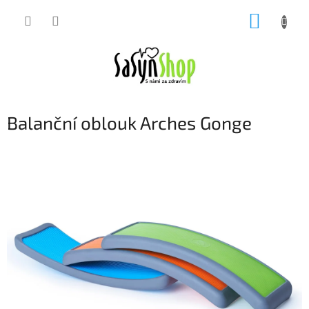
Přejít
NÁKUP
na
obsah
KOŠÍK
Balanční oblouk Arches Gonge