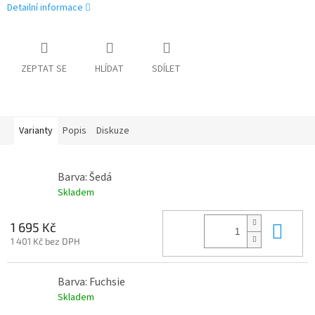
Detailní informace
ZEPTAT SE
HLÍDAT
SDÍLET
Varianty
Popis
Diskuze
Barva: Šedá
Skladem
Do 
1 695 Kč
1 401 Kč bez DPH
Barva: Fuchsie
Skladem