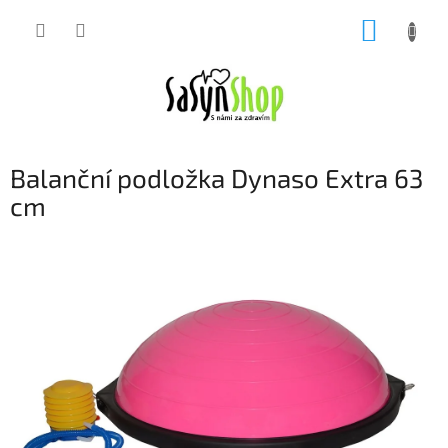
Přejít
NÁKUP
na
obsah
KOŠÍK
Balanční podložka Dynaso Extra 63
cm