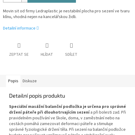
Movin sit od firmy Ledraplastic je nestabilní plocha pro sezení ve tvaru
klínu, vhodná nejen na kancelářskou židli.
Detailní informace
ZEPTAT SE
HLÍDAT
SDÍLET
Popis
Diskuze
Detailní popis produktu
Speciální masážní balanční podložka je určena pro správné
držení páteře při dlouhotrvajícím sezení
a
při bolesti zad.
Při
pravidelném používání ve škole, doma, v zaměstnání nebo na
cestách
pomáhá zamezovat deformaci páteře a stimuluje
správné fyziologické držení těla.
Při sezení na balanční podložce