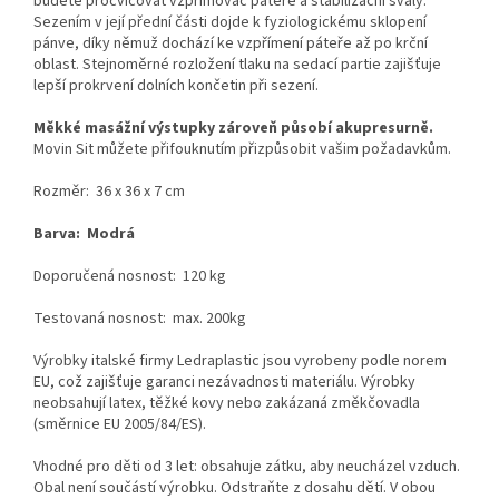
budete procvičovat vzpřimovač páteře a stabilizační svaly.
Sezením v její přední části dojde k fyziologickému sklopení
pánve, díky němuž dochází ke vzpřímení páteře až po krční
oblast. Stejnoměrné rozložení tlaku na sedací partie zajišťuje
lepší prokrvení dolních končetin při sezení.
Měkké masážní výstupky zároveň působí akupresurně.
Movin
Sit můžete přifouknutím přizpůsobit vašim požadavkům.
Rozměr:
36 x 36 x 7 cm
Barva: Modrá
Doporučená nosnost: 120 kg
Testovaná nosnost: max. 200kg
Výrobky italské firmy Ledraplastic jsou vyrobeny podle norem
EU, což zajišťuje garanci nezávadnosti materiálu. Výrobky
neobsahují latex, těžké kovy nebo zakázaná změkčovadla
(směrnice EU 2005/84/ES).
Vhodné pro děti od 3 let: obsahuje zátku, aby neucházel vzduch.
Obal není součástí výrobku. Odstraňte z dosahu dětí. V obou