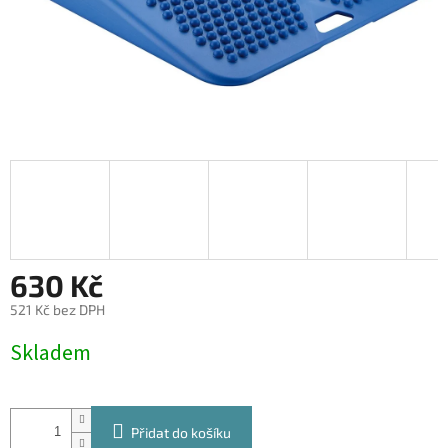
630 Kč
521 Kč bez DPH
Měrná
Skladem
cena:
Přidat do košíku