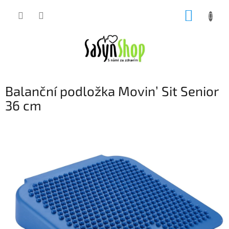
Přejít
NÁKUP
na
obsah
KOŠÍK
Balanční podložka Movin’ Sit Senior
36 cm