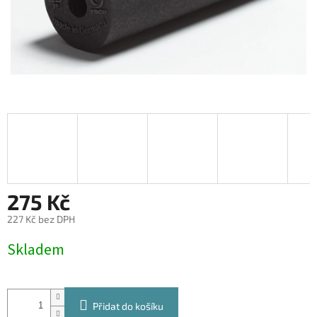
275 Kč
227 Kč bez DPH
Měrná
Skladem
cena:
Přidat do košíku