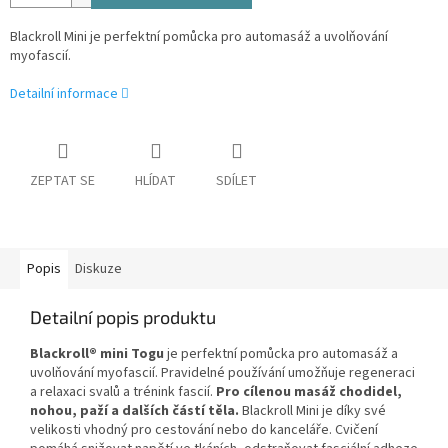
Blackroll Mini je perfektní pomůcka pro automasáž a uvolňování
myofascií.
Detailní informace
ZEPTAT SE
HLÍDAT
SDÍLET
Popis
Diskuze
Detailní popis produktu
Blackroll® mini Togu
je perfektní pomůcka pro automasáž a
uvolňování myofascií.
Pravidelné používání umožňuje regeneraci
a relaxaci svalů a trénink fascií.
Pro cílenou masáž chodidel,
nohou, paží a dalších částí těla.
Blackroll Mini je díky své
velikosti vhodný pro cestování nebo do kanceláře. Cvičení