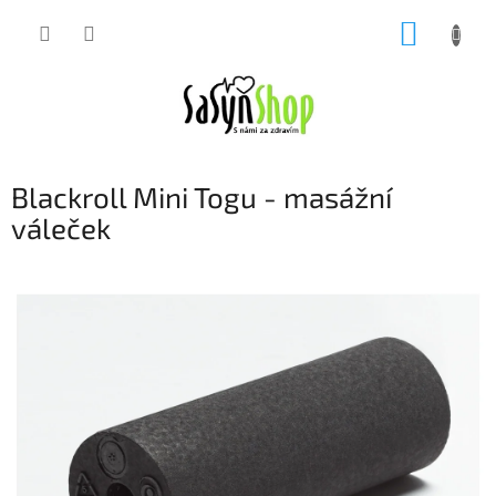
Přejít
NÁKUP
na
obsah
KOŠÍK
Blackroll Mini Togu - masážní
váleček