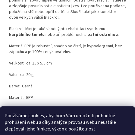
pomáhá
snižovat
napětí ve tkáních, odstraňovat fasciální adheze
a zlepšuje posunlivost a elasticitu jizev. Lze používat na podlaze,
položit na stůl nebo opřít o stěnu.
Slouží také jako konektor
dvou velkých válců Blackroll.
Blackroll Mini je také vhodný při rehabilitaci syndromu
karpál
ního tunelu
nebo
při problémech s
patní ostruhou
.
Materiál EPP je robustní, snadno se čistí, je hypoalergenní, bez
zápachu a je 100% recyklovatelný.
Velikost: ca. 15 x 5,5 cm
Váha: ca. 20 g
Barva: Černá
Materiál: EPP
Používáme cookies, abychom Vám umožnili pohodlné
Z
prohlížení webu a díky analýze provozu webu neustále
á
zlepšovali jeho funkce, výkon a použitelnost.
p