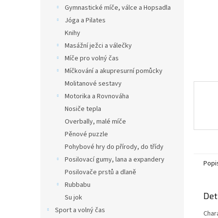
n
Gymnastické míče, válce a Hopsadla
e
Jóga a Pilates
l
Knihy
Masážní ježci a válečky
Míče pro volný čas
Míčkování a akupresurní pomůcky
Molitanové sestavy
Motorika a Rovnováha
Nosiče tepla
Overbally, malé míče
Pěnové puzzle
Pohybové hry do přírody, do třídy
Posilovací gumy, lana a expandery
Popi
Posilovače prstů a dlaně
Rubbabu
Det
Su jok
Sport a volný čas
Char