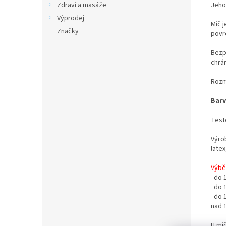
Jeho
Zdraví a masáže
Výprodej
Míč 
Značky
povrc
Bezp
chrán
Rozm
Barv
Test
Výro
late
Výběr
do 1
do 1
do 1
nad 
U mí