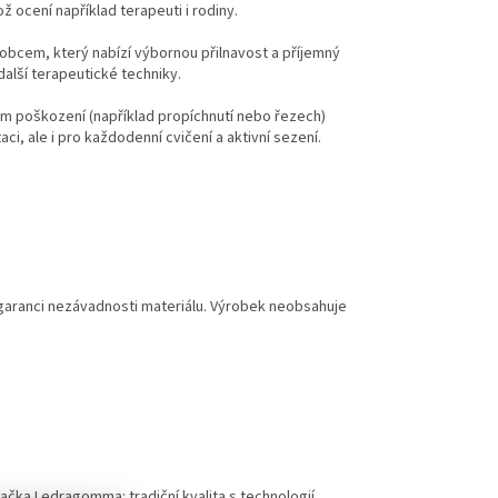
ocení například terapeuti i rodiny.
obcem, který nabízí výbornou přilnavost a příjemný
další terapeutické techniky.
ém poškození (například propíchnutí nebo řezech)
aci, ale i pro každodenní cvičení a aktivní sezení.
garanci nezávadnosti materiálu. Výrobek neobsahuje
ačka Ledragomma: tradiční kvalita s technologií