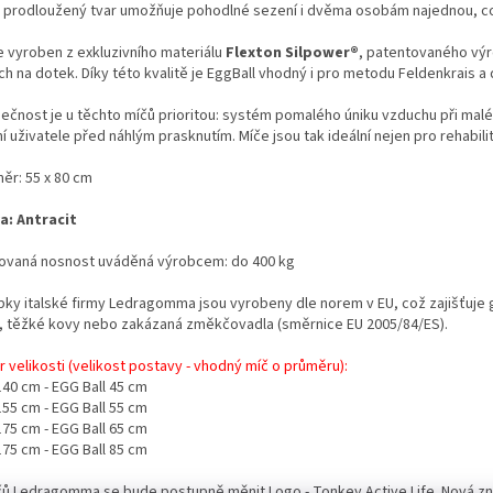
 prodloužený tvar umožňuje pohodlné sezení i dvěma osobám najednou, což 
je vyroben z exkluzivního materiálu
Flexton Silpower®
, patentovaného výr
h na dotek. Díky této kvalitě je EggBall vhodný i pro metodu Feldenkrais a 
ečnost je u těchto míčů prioritou: systém pomalého úniku vzduchu při mal
í uživatele před náhlým prasknutím. Míče jsou tak ideální nejen pro rehabilit
ěr: 55 x 80 cm
a: Antracit
ovaná nosnost uváděná výrobcem: do 400 kg
bky italské firmy
Ledragomma jsou vyrobeny dle norem v EU, což zajišťuje 
x, těžké kovy nebo zakázaná změkčovadla (směrnice EU 2005/84/ES).
 velikosti (velikost postavy - vhodný míč o průměru):
40 cm - EGG Ball 45 cm
55 cm - EGG Ball 55 cm
75 cm - EGG Ball 65 cm
175 cm - EGG Ball 85 cm
čů Ledragomma se bude postupně měnit Logo - Tonkey Active Life.
Nová zn