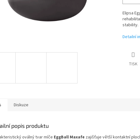
Elipsa E
rehabilit
stability.
Detailní 
TISK
s
Diskuze
ailní popis produktu
akteristický oválný tvar míče
EggBall Maxafe
zajišťuje větší kontaktní ploch