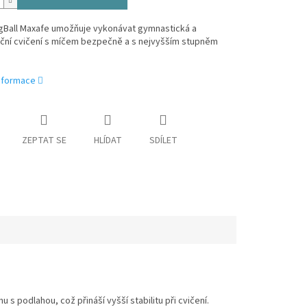
ggBall Maxafe umožňuje vykonávat gymnastická a
ační cvičení s míčem bezpečně a s nejvyšším stupněm
informace
ZEPTAT SE
HLÍDAT
SDÍLET
u s podlahou, což přináší vyšší stabilitu při cvičení.