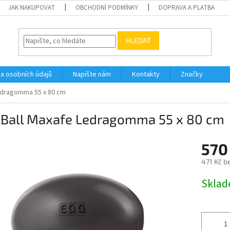
JAK NAKUPOVAT
OBCHODNÍ PODMÍNKY
DOPRAVA A PLATBA
HLEDAT
a osobních údajů
Napište nám
Kontakty
Značky
edragomma 55 x 80 cm
 Ball Maxafe Ledragomma 55 x 80 cm
570
471 Kč b
Měrná
Skla
cena: