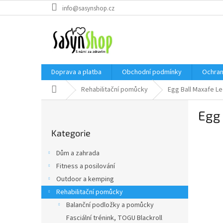
Přejít
info@sasynshop.cz
na
obsah
Doprava a platba
Obchodní podmínky
Ochran
Domů
Rehabilitační pomůcky
Egg Ball Maxafe L
P
Egg
o
Přeskočit
s
Kategorie
kategorie
t
r
Dům a zahrada
a
Fitness a posilování
n
Outdoor a kemping
n
í
Rehabilitační pomůcky
p
Balanční podložky a pomůcky
a
Fasciální trénink, TOGU Blackroll