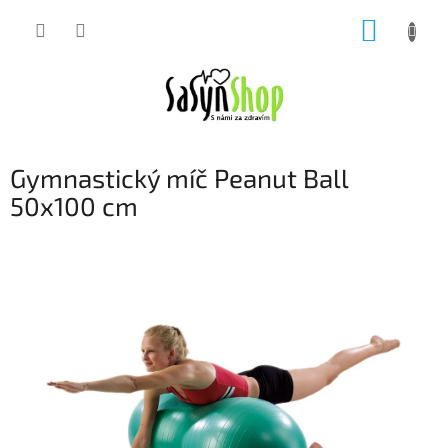
Přejít
NÁKUP
na
obsah
KOŠÍK
Gymnastický míč Peanut Ball
50x100 cm