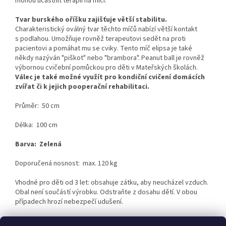
mohou účastnit terapií na míči.
Tvar burského oříšku zajišťuje větší stabilitu.
Charakteristický oválný tvar těchto míčů nabízí větší kontakt
s podlahou.
Umožňuje rovněž terapeutovi sedět na proti
pacientovi a pomáhat mu se cviky.
Tento míč elipsa je také
někdy nazýván "piškot" nebo "brambora".
Peanut ball je rovněž
výbornou cvičební pomůckou pro děti v Mateřských školách.
Válec je také možné využít pro kondiční cvičení domácích
zvířat či k jejich pooperační rehabilitaci.
Průměr: 50 cm
Délka: 100 cm
Barva: Zelená
Doporučená nosnost: max. 120 kg
Vhodné pro děti od 3 let: obsahuje zátku, aby neucházel vzduch.
Obal není součástí výrobku. Odstraňte z dosahu dětí. V obou
případech hrozí nebezpečí udušení.