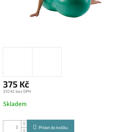
375 Kč
310 Kč bez DPH
Měrná
Skladem
cena:
Přidat do košíku