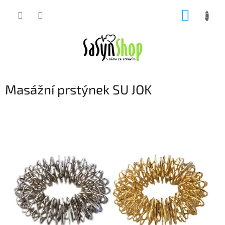
Přejít
NÁKUP
na
obsah
KOŠÍK
Masážní prstýnek SU JOK