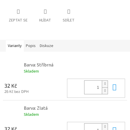
ZEPTAT SE
HLÍDAT
SDÍLET
Varianty
Popis
Diskuze
Barva: Stříbrná
Skladem
Do 
32 Kč
26 Kč bez DPH
Barva: Zlatá
Skladem
Do 
32 Kč