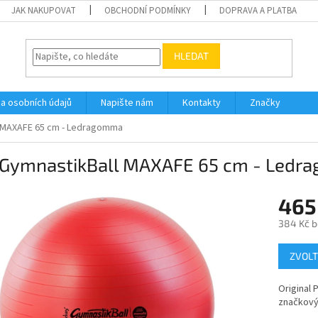
JAK NAKUPOVAT
OBCHODNÍ PODMÍNKY
DOPRAVA A PLATBA
HLEDAT
a osobních údajů
Napište nám
Kontakty
Značky
l MAXAFE 65 cm - Ledragomma
 GymnastikBall MAXAFE 65 cm - Led
465
384 Kč 
Měrná
ZVOLT
cena:
Original 
značkový