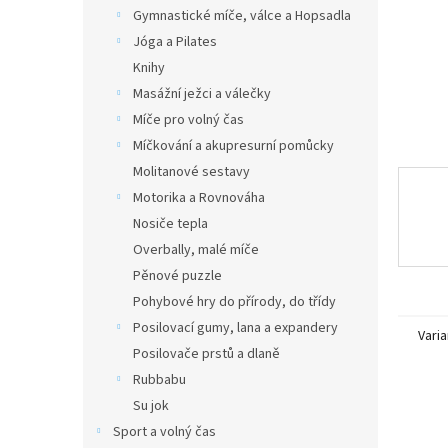
n
Gymnastické míče, válce a Hopsadla
e
Jóga a Pilates
l
Knihy
Masážní ježci a válečky
Míče pro volný čas
Míčkování a akupresurní pomůcky
Molitanové sestavy
Motorika a Rovnováha
Nosiče tepla
Overbally, malé míče
Pěnové puzzle
Pohybové hry do přírody, do třídy
Posilovací gumy, lana a expandery
Varia
Posilovače prstů a dlaně
Rubbabu
Su jok
Sport a volný čas