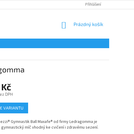
Přihlášení
NÁKUPNÍ
Prázdný košík
KOŠÍK
ragomma
 Kč
bez DPH
E VARIANTU
Pezzi® Gymnastik Ball Maxafe® od firmy Ledragomma je
 gymnastický míč vhodný ke cvičení i zdravému sezení.