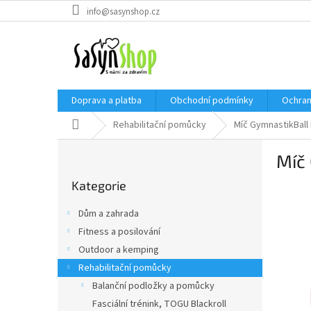
Přejít
info@sasynshop.cz
na
obsah
Doprava a platba
Obchodní podmínky
Ochran
Domů
Rehabilitační pomůcky
Míč GymnastikBal
P
Míč
o
Přeskočit
s
Kategorie
kategorie
t
r
Dům a zahrada
a
Fitness a posilování
n
Outdoor a kemping
n
í
Rehabilitační pomůcky
p
Balanční podložky a pomůcky
a
Fasciální trénink, TOGU Blackroll