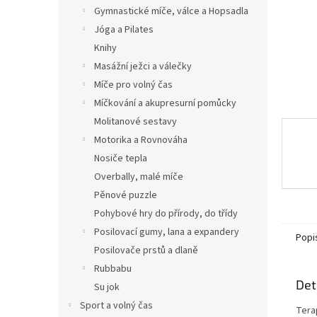
n
Gymnastické míče, válce a Hopsadla
e
Jóga a Pilates
l
Knihy
Masážní ježci a válečky
Míče pro volný čas
Míčkování a akupresurní pomůcky
Molitanové sestavy
Motorika a Rovnováha
Nosiče tepla
Overbally, malé míče
Pěnové puzzle
Pohybové hry do přírody, do třídy
Posilovací gumy, lana a expandery
Popi
Posilovače prstů a dlaně
Rubbabu
Det
Su jok
Sport a volný čas
Tera