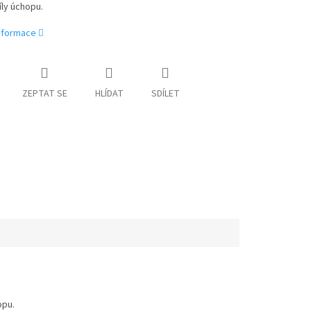
íly úchopu.
informace
ZEPTAT SE
HLÍDAT
SDÍLET
opu.