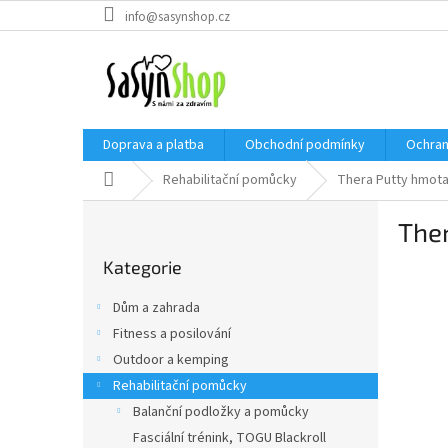
Přejít
info@sasynshop.cz
na
obsah
Doprava a platba
Obchodní podmínky
Ochran
Domů
Rehabilitační pomůcky
Thera Putty hmot
P
The
o
Přeskočit
s
Kategorie
kategorie
t
r
Dům a zahrada
a
Fitness a posilování
n
Outdoor a kemping
n
í
Rehabilitační pomůcky
p
Balanční podložky a pomůcky
a
Fasciální trénink, TOGU Blackroll