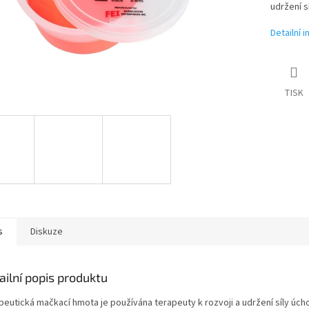
udržení s
Detailní 
TISK
s
Diskuze
ailní popis produktu
peutická mačkací hmota je používána terapeuty k rozvoji a udržení síly úch