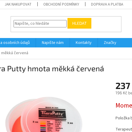
JAK NAKUPOVAT
OBCHODNÍ PODMÍNKY
DOPRAVA A PLATBA
HLEDAT
a osobních údajů
Napište nám
Kontakty
Značky
a měkká červená
ra Putty hmota měkká červená
237
196 Kč b
Měrná
Momen
cena:
Položka 
Terapeuti