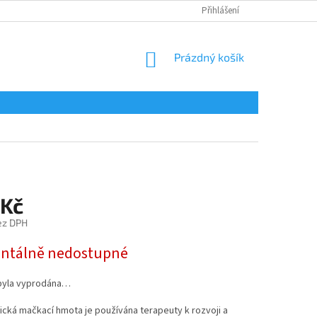
Přihlášení
NÁKUPNÍ
Prázdný košík
KOŠÍK
 Kč
ez DPH
tálně nedostupné
byla vyprodána…
cká mačkací hmota je používána terapeuty k rozvoji a