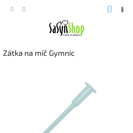
Přejít
NÁKUP
na
obsah
KOŠÍK
Zátka na míč Gymnic