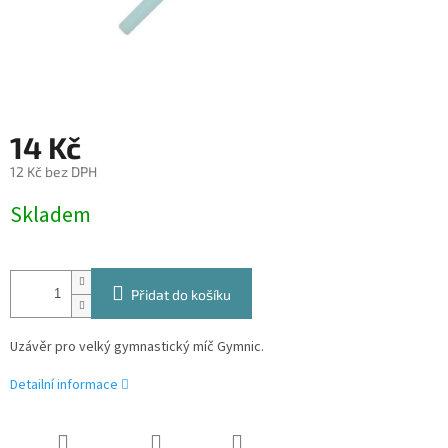
14 Kč
12 Kč bez DPH
Měrná
Skladem
cena:
Přidat do košíku
Uzávěr pro velký gymnastický míč Gymnic.
Detailní informace