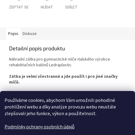
ZEPTAT SE
HLÍDAT
SDÍLET
Popis
Diskuze
Detailní popis produktu
Náhradní zátka pro gymnastické míče italského výrobce
rehabilitačních balónů Ledraplastic.
Zátka je velmi všestranná a jde použít i pro jiné značky
míčů.
Používáme cookies, abychom Vám umožnili pohodlné
Z
prohlížení webu a díky analýze provozu webu neustále
á
zlepšovali jeho funkce, výkon a použitelnost.
p
a
Podmínky ochrany osobních údajů
t