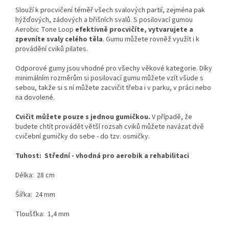
Slouží k procvičení téměř všech svalových partií, zejména pak
hýžďových, zádových a břišních svalů. S posilovací gumou
Aerobic Tone Loop
efektivně procvičíte, vytvarujete a
zpevníte svaly celého těla
. Gumu můžete rovněž využít i k
provádění cviků pilates.
Odporové gumy jsou vhodné pro všechy věkové kategorie. Díky
minimálním rozměrům si posilovací gumu můžete vzít všude s
sebou, takže si s ní můžete zacvičit třeba i v parku, v práci nebo
na dovolené.
Cvičit můžete pouze s jednou gumičkou.
V případě, že
budete chtít provádět větší rozsah cviků můžete navázat dvě
cvičební gumičky do sebe - do tzv. osmičky.
Tuhost: Střední - vhodná pro aerobik a rehabilitaci
Délka: 28 cm
Šířka: 24 mm
Tloušťka: 1,4 mm