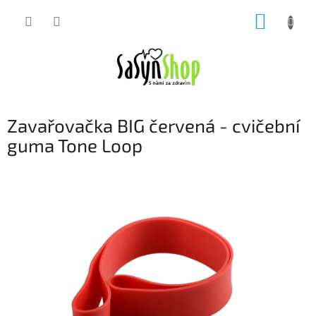
Přejít
NÁKUP
na
obsah
KOŠÍK
Zavařovačka BIG červená - cvičební
guma Tone Loop