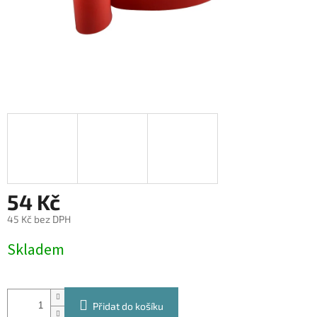
54 Kč
45 Kč bez DPH
Měrná
Skladem
cena:
Přidat do košíku