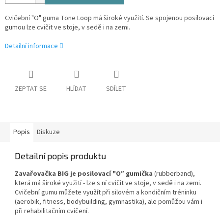
Cvičební "O" guma Tone Loop má široké využití. Se spojenou posilovací
gumou lze cvičit ve stoje, v sedě i na zemi.
Detailní informace
ZEPTAT SE
HLÍDAT
SDÍLET
Popis
Diskuze
Detailní popis produktu
Zavařovačka BIG je posilovací "O” gumička
(rubberband),
která má široké využití - lze s ní cvičit ve stoje, v sedě i na zemi.
Cvičební gumu můžete využít při silovém a kondičním tréninku
(aerobik, fitness, bodybuilding, gymnastika), ale pomůžou vám i
při rehabilitačním cvičení.