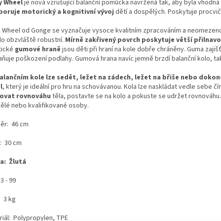
y Wheel
je nová vzrušující balanční pomůcka navržená tak, aby byla vhodná 
oruje motorický a kognitivní vývoj
dětí a dospělých. Poskytuje procvičo
 Wheel od Gonge se vyznačuje vysoce kvalitním zpracováním a neomezeno
lo obzvláště robustní.
Mírně zakřivený povrch poskytuje větší přilnavo
tické
gumové hraně
jsou děti při hraní na kole dobře chráněny. Guma zaji
aňuje poškození podlahy. Gumová hrana navíc jemně brzdí balanční kolo, ta
alančním kole lze sedět, ležet na zádech, ležet na břiše nebo dokon
l
, který je ideální pro hru na schovávanou. Kola lze naskládat vedle sebe 
ovat rovnováhu
těla, postavte se na kolo a pokuste se udržet rovnováhu
ělé nebo kvalifikované osoby.
ěr: 46 cm
a: 30 cm
a: Žlutá
3 - 99
: 3 kg
riál: Polypropylen, TPE