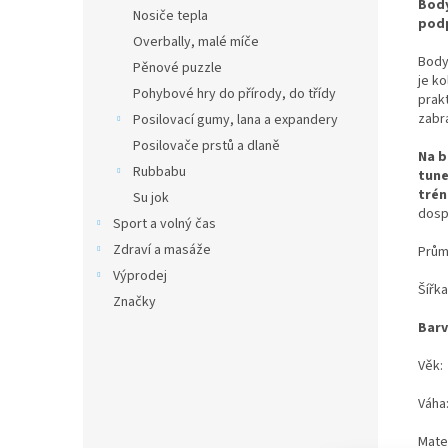
Bod
Nosiče tepla
podp
Overbally, malé míče
Body
Pěnové puzzle
je ko
Pohybové hry do přírody, do třídy
prak
zabr
Posilovací gumy, lana a expandery
Posilovače prstů a dlaně
Na b
Rubbabu
tune
trén
Su jok
dosp
Sport a volný čas
Zdraví a masáže
Prům
Výprodej
Šířk
Značky
Barv
Věk: 
Váha
Mate