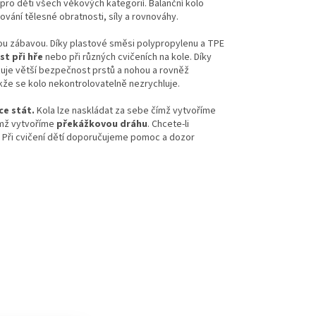
pro děti všech věkových kategorií. Balanční kolo
vání tělesné obratnosti, síly a rovnováhy.
u zábavou. Díky plastové směsi polypropylenu a TPE
st při hře
nebo při různých cvičeních na kole. Díky
šťuje větší bezpečnost prstů a nohou a rovněž
kže se kolo nekontrolovatelně nezrychluje.
ce stát.
Kola lze naskládat za sebe čímž vytvoříme
čímž vytvoříme
překážkovou dráhu
. Chcete-li
. Při cvičení dětí doporučujeme
pomoc a dozor