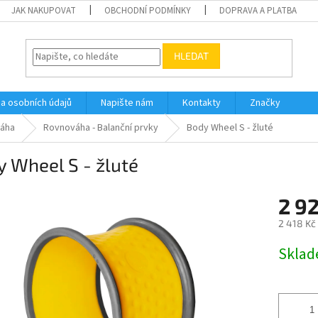
JAK NAKUPOVAT
OBCHODNÍ PODMÍNKY
DOPRAVA A PLATBA
HLEDAT
a osobních údajů
Napište nám
Kontakty
Značky
váha
Rovnováha - Balanční prvky
Body Wheel S - žluté
 Wheel S - žluté
2 9
2 418 Kč
Měrná
Skla
cena: