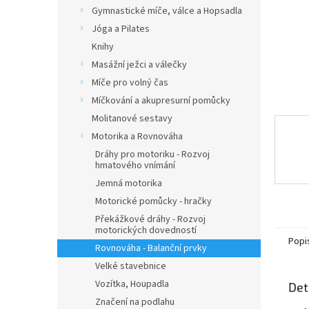
n
Gymnastické míče, válce a Hopsadla
e
Jóga a Pilates
l
Knihy
Masážní ježci a válečky
Míče pro volný čas
Míčkování a akupresurní pomůcky
Molitanové sestavy
Motorika a Rovnováha
Dráhy pro motoriku - Rozvoj
hmatového vnímání
Jemná motorika
Motorické pomůcky - hračky
Překážkové dráhy - Rozvoj
motorických dovedností
Popi
Rovnováha - Balanční prvky
Velké stavebnice
Vozítka, Houpadla
Det
Značení na podlahu