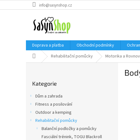
Přejít
info@sasynshop.cz
na
obsah
Doprava a platba
Obchodní podmínky
Ochran
Domů
Rehabilitační pomůcky
Motorika a Rovno
P
Body
o
Přeskočit
s
Kategorie
kategorie
t
r
Dům a zahrada
a
Fitness a posilování
n
Outdoor a kemping
n
í
Rehabilitační pomůcky
p
Balanční podložky a pomůcky
a
Fasciální trénink, TOGU Blackroll